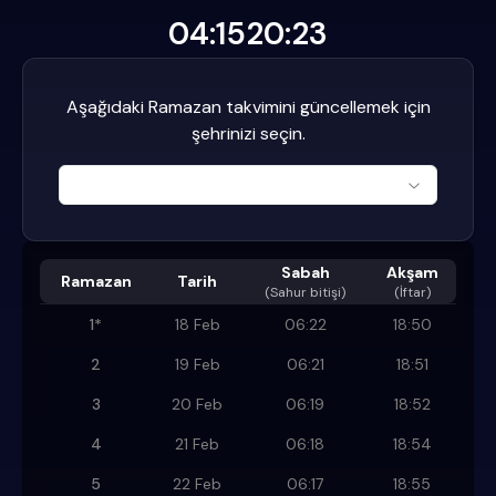
04:15
20:23
Aşağıdaki Ramazan takvimini güncellemek için
şehrinizi seçin.
Sabah
Akşam
Ramazan
Tarih
(
Sahur bitişi
)
(İftar)
1
*
18 Feb
06:22
18:50
2
19 Feb
06:21
18:51
3
20 Feb
06:19
18:52
4
21 Feb
06:18
18:54
5
22 Feb
06:17
18:55