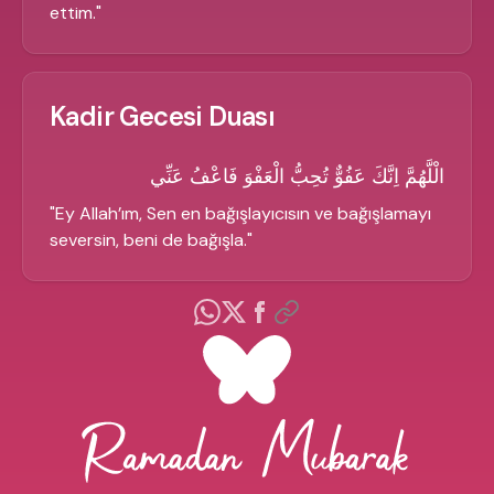
ettim.
"
Kadir Gecesi Duası
الْلَّهُمَّ اِنَّكَ عَفُوٌّ تُحِبُّ الْعَفْوَ فَاعْفُ عَنِّي
"
Ey Allah’ım, Sen en bağışlayıcısın ve bağışlamayı
seversin, beni de bağışla.
"