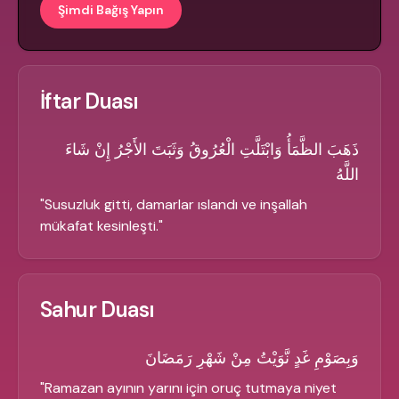
Şimdi Bağış Yapın
İftar Duası
ذَهَبَ الظَّمَأُ وَابْتَلَّتِ الْعُرُوقُ وَثَبَتَ الأَجْرُ إِنْ شَاءَ
اللَّهُ
"
Susuzluk gitti, damarlar ıslandı ve inşallah
mükafat kesinleşti.
"
Sahur Duası
وَبِصَوْمِ غَدٍ نَّوَيْتُ مِنْ شَهْرِ رَمَضَانَ
"
Ramazan ayının yarını için oruç tutmaya niyet