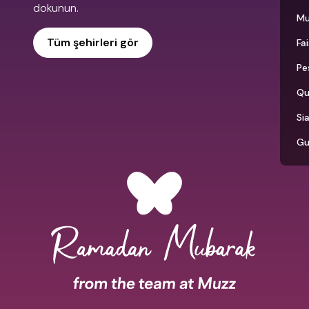
dokunun.
Mu
Tüm şehirleri gör
Fa
Pe
Qu
Si
Gu