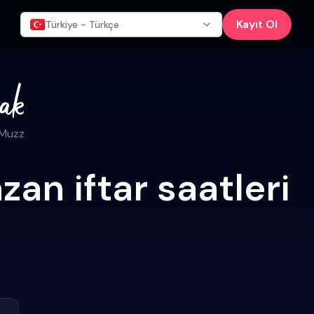
Kayıt Ol
Türkiye - Türkçe
 Muzz
an iftar saatleri