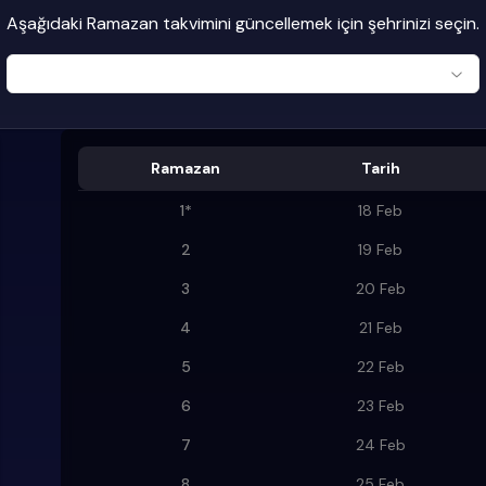
Aşağıdaki Ramazan takvimini güncellemek için şehrinizi seçin.
Ramazan
Tarih
1
*
18 Feb
2
19 Feb
3
20 Feb
4
21 Feb
5
22 Feb
6
23 Feb
7
24 Feb
8
25 Feb