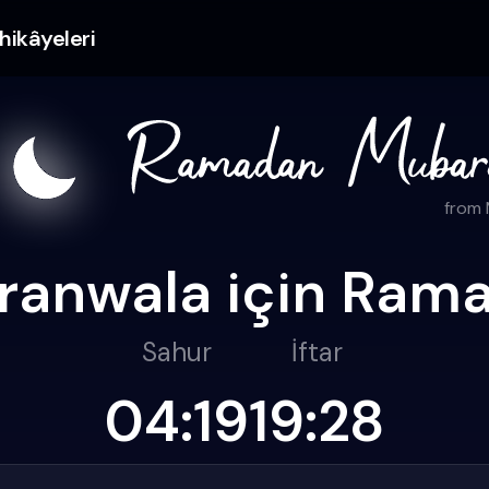
hikâyeleri
from
ranwala için Ramaz
Sahur
İftar
04:19
19:28