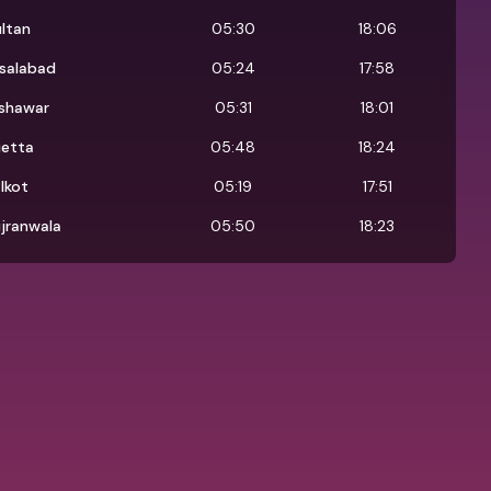
ltan
05:30
18:06
isalabad
05:24
17:58
shawar
05:31
18:01
etta
05:48
18:24
alkot
05:19
17:51
jranwala
05:50
18:23