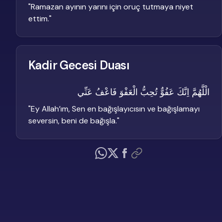
"
Ramazan ayının yarını için oruç tutmaya niyet
ettim.
"
Kadir Gecesi Duası
الْلَّهُمَّ اِنَّكَ عَفُوٌّ تُحِبُّ الْعَفْوَ فَاعْفُ عَنِّي
"
Ey Allah’ım, Sen en bağışlayıcısın ve bağışlamayı
seversin, beni de bağışla.
"