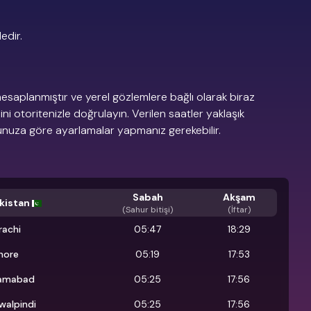
edir.
esaplanmıştır ve yerel gözlemlere bağlı olarak biraz
dini otoritenizle doğrulayın. Verilen saatler yaklaşık
munuza göre ayarlamalar yapmanız gerekebilir.
Sabah
Akşam
kistan
(
Sahur bitişi
)
(İftar)
rachi
05:47
18:29
hore
05:19
17:53
lamabad
05:25
17:56
walpindi
05:25
17:56