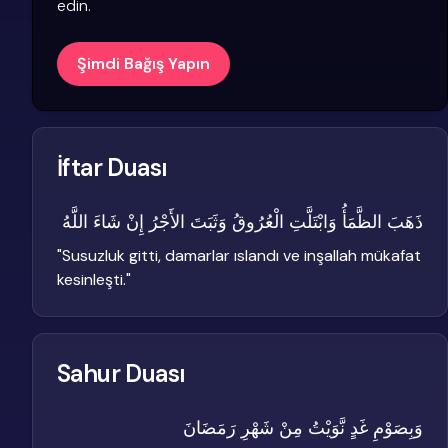
edin.
Şimdi Bağış Yapın
İftar Duası
ذَهَبَ الظَّمَأُ وَابْتَلَّتِ الْعُرُوقُ وَثَبَتَ الأَجْرُ إِنْ شَاءَ اللَّهُ
"
Susuzluk gitti, damarlar ıslandı ve inşallah mükafat
kesinleşti.
"
Sahur Duası
وَبِصَوْمِ غَدٍ نَّوَيْتُ مِنْ شَهْرِ رَمَضَانَ