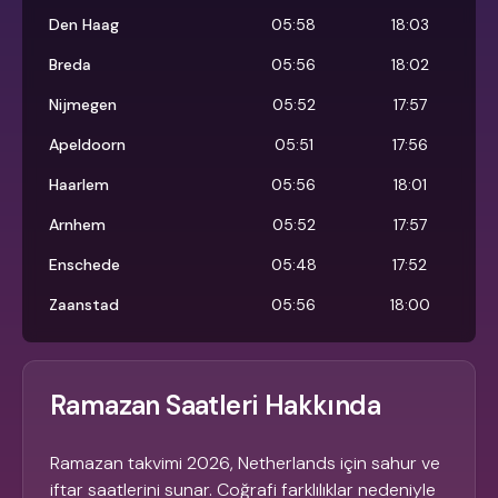
Den Haag
05:58
18:03
Breda
05:56
18:02
Nijmegen
05:52
17:57
Apeldoorn
05:51
17:56
Haarlem
05:56
18:01
Arnhem
05:52
17:57
Enschede
05:48
17:52
Zaanstad
05:56
18:00
Ramazan Saatleri Hakkında
Ramazan takvimi 2026, Netherlands için sahur ve
iftar saatlerini sunar. Coğrafi farklılıklar nedeniyle