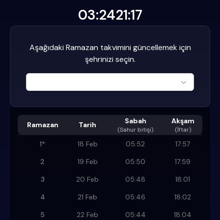
03:24
21:17
Aşağıdaki Ramazan takvimini güncellemek için
şehrinizi seçin.
Sabah
Akşam
Ramazan
Tarih
(
Sahur bitişi
)
(İftar)
1
*
18 Feb
05:52
17:57
2
19 Feb
05:50
17:59
3
20 Feb
05:48
18:01
4
21 Feb
05:46
18:02
5
22 Feb
05:44
18:04