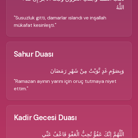
اللَّهُ
"
Susuzluk gitti, damarlar ıslandı ve inşallah
mükafat kesinleşti.
"
Sahur Duası
وَبِصَوْمِ غَدٍ نَّوَيْتُ مِنْ شَهْرِ رَمَضَانَ
"
Ramazan ayının yarını için oruç tutmaya niyet
ettim.
"
Kadir Gecesi Duası
الْلَّهُمَّ اِنَّكَ عَفُوٌّ تُحِبُّ الْعَفْوَ فَاعْفُ عَنِّي