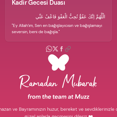
Kadir Gecesi Duası
الْلَّهُمَّ اِنَّكَ عَفُوٌّ تُحِبُّ الْعَفْوَ فَاعْفُ عَنِّي
"
Ey Allah’ım, Sen en bağışlayıcısın ve bağışlamayı
seversin, beni de bağışla.
"
azan ve Bayramınızın huzur, bereket ve sevdiklerinizle 
güzel anlarla geçmesini dileriz ❤️