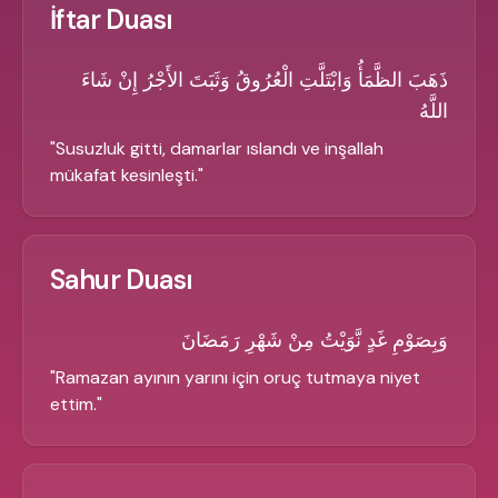
İftar Duası
ذَهَبَ الظَّمَأُ وَابْتَلَّتِ الْعُرُوقُ وَثَبَتَ الأَجْرُ إِنْ شَاءَ
اللَّهُ
"
Susuzluk gitti, damarlar ıslandı ve inşallah
mükafat kesinleşti.
"
Sahur Duası
وَبِصَوْمِ غَدٍ نَّوَيْتُ مِنْ شَهْرِ رَمَضَانَ
"
Ramazan ayının yarını için oruç tutmaya niyet
ettim.
"