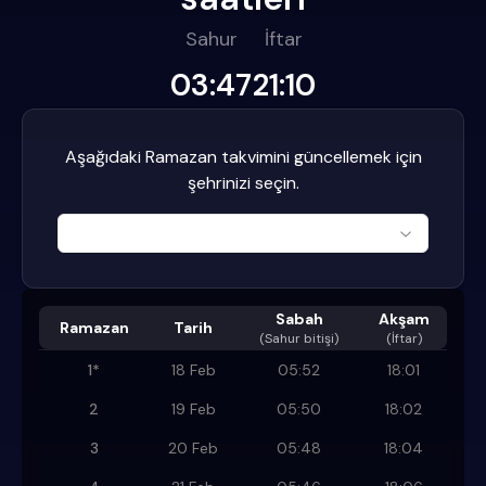
Sahur
İftar
03:47
21:10
Aşağıdaki Ramazan takvimini güncellemek için
şehrinizi seçin.
Sabah
Akşam
Ramazan
Tarih
(
Sahur bitişi
)
(İftar)
1
*
18 Feb
05:52
18:01
2
19 Feb
05:50
18:02
3
20 Feb
05:48
18:04