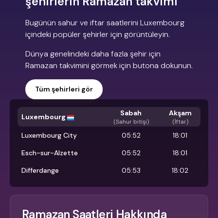
şehirlerin Ramazan takvimi
Bugünün sahur ve iftar saatlerini Luxembourg
içindeki popüler şehirler için görüntüleyin.
Dünya genelindeki daha fazla şehir için
Ramazan takvimini görmek için butona dokunun.
Tüm şehirleri gör
Sabah
Akşam
Luxembourg
(
Sahur bitişi
)
(İftar)
Luxembourg City
05:52
18:01
Esch-sur-Alzette
05:52
18:01
Differdange
05:53
18:02
Ramazan Saatleri Hakkında