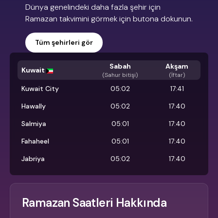
Dünya genelindeki daha fazla şehir için
Ramazan takvimini görmek için butona dokunun.
Tüm şehirleri gör
Sabah
Akşam
Kuwait
(
Sahur bitişi
)
(İftar)
Kuwait City
05:02
17:41
Hawally
05:02
17:40
Salmiya
05:01
17:40
Fahaheel
05:01
17:40
Jabriya
05:02
17:40
Ramazan Saatleri Hakkında