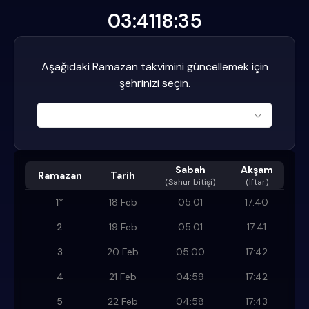
03:41
18:35
Aşağıdaki Ramazan takvimini güncellemek için
şehrinizi seçin.
Sabah
Akşam
Ramazan
Tarih
(
Sahur bitişi
)
(İftar)
1
*
18 Feb
05:01
17:40
2
19 Feb
05:01
17:41
3
20 Feb
05:00
17:42
4
21 Feb
04:59
17:42
5
22 Feb
04:58
17:43