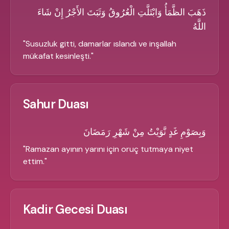
ذَهَبَ الظَّمَأُ وَابْتَلَّتِ الْعُرُوقُ وَثَبَتَ الأَجْرُ إِنْ شَاءَ
اللَّهُ
"
Susuzluk gitti, damarlar ıslandı ve inşallah
mükafat kesinleşti.
"
Sahur Duası
وَبِصَوْمِ غَدٍ نَّوَيْتُ مِنْ شَهْرِ رَمَضَانَ
"
Ramazan ayının yarını için oruç tutmaya niyet
ettim.
"
Kadir Gecesi Duası