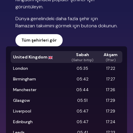
görüntüleyin.
Dünya genelindeki daha fazla şehir için
Ramazan takvimini görmek için butona dokunun.
Tüm şehirleri gör
Sabah
Akşam
United Kingdom
(
Sahur bitişi
)
(İftar)
London
05:35
17:22
Birmingham
05:42
17:27
Manchester
05:44
17:26
Glasgow
05:51
17:29
Liverpool
05:47
17:29
Edinburgh
05:47
17:24
Leeds
05:41
17:23