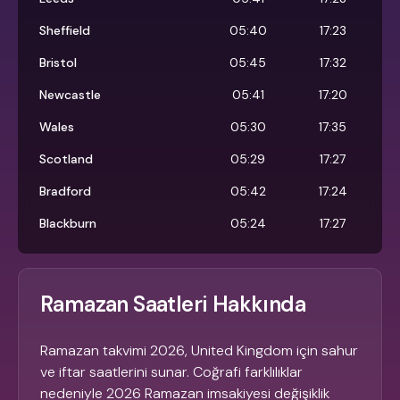
Sheffield
05:40
17:23
Bristol
05:45
17:32
Newcastle
05:41
17:20
Wales
05:30
17:35
Scotland
05:29
17:27
Bradford
05:42
17:24
Blackburn
05:24
17:27
Ramazan Saatleri Hakkında
Ramazan takvimi 2026, United Kingdom için sahur
ve iftar saatlerini sunar. Coğrafi farklılıklar
nedeniyle 2026 Ramazan imsakiyesi değişiklik