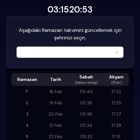
03:15
20:53
Aşağıdaki Ramazan takvimini güncellemek için
şehrinizi seçin.
Sabah
Akşam
Ramazan
Tarih
(
Sahur bitişi
)
(İftar)
1
*
18 Feb
05:40
17:23
2
19 Feb
05:38
17:25
3
20 Feb
05:36
17:27
4
21 Feb
05:34
17:29
5
22 Feb
05:32
17:31