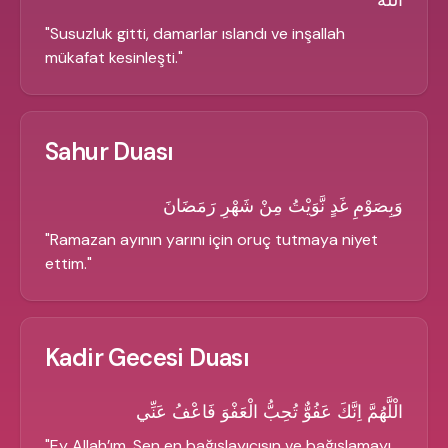
اللَّهُ
"
Susuzluk gitti, damarlar ıslandı ve inşallah
mükafat kesinleşti.
"
Sahur Duası
وَبِصَوْمِ غَدٍ نَّوَيْتُ مِنْ شَهْرِ رَمَضَانَ
"
Ramazan ayının yarını için oruç tutmaya niyet
ettim.
"
Kadir Gecesi Duası
الْلَّهُمَّ اِنَّكَ عَفُوٌّ تُحِبُّ الْعَفْوَ فَاعْفُ عَنِّي
"
Ey Allah’ım, Sen en bağışlayıcısın ve bağışlamayı