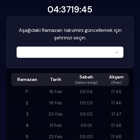
04:37
19:45
Aşağıdaki Ramazan takvimini güncellemek için
şehrinizi seçin.
Sabah
Akşam
Ramazan
Tarih
(
Sahur bitişi
)
(İftar)
1
*
18 Feb
05:04
17:45
2
19 Feb
05:03
17:46
3
20 Feb
05:02
17:47
4
21 Feb
05:01
17:48
5
22 Feb
05:00
17:48