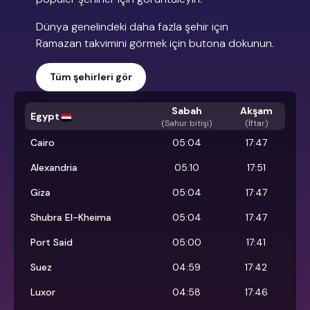
Dünya genelindeki daha fazla şehir için
Ramazan takvimini görmek için butona dokunun.
Tüm şehirleri gör
Sabah
Akşam
Egypt
(
Sahur bitişi
)
(İftar)
Cairo
05:04
17:47
Alexandria
05:10
17:51
Giza
05:04
17:47
Shubra El-Kheima
05:04
17:47
Port Said
05:00
17:41
Suez
04:59
17:42
Luxor
04:58
17:46