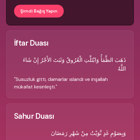
Şimdi Bağış Yapın
İftar Duası
ذَهَبَ الظَّمَأُ وَابْتَلَّتِ الْعُرُوقُ وَثَبَتَ الأَجْرُ إِنْ شَاءَ
اللَّهُ
"
Susuzluk gitti, damarlar ıslandı ve inşallah
mükafat kesinleşti.
"
Sahur Duası
وَبِصَوْمِ غَدٍ نَّوَيْتُ مِنْ شَهْرِ رَمَضَانَ