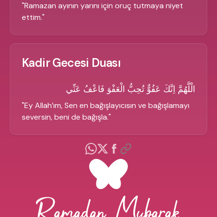
"
Ramazan ayının yarını için oruç tutmaya niyet
ettim.
"
Kadir Gecesi Duası
الْلَّهُمَّ اِنَّكَ عَفُوٌّ تُحِبُّ الْعَفْوَ فَاعْفُ عَنِّي
"
Ey Allah’ım, Sen en bağışlayıcısın ve bağışlamayı
seversin, beni de bağışla.
"