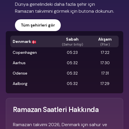
Dünya genelindeki daha fazla şehir için
Ramazan takvimini görmek için butona dokunun.
Tüm şehirleri gör
Sabah
Akşam
Denmark
(
Sahur bitişi
)
(İftar)
Copenhagen
05:23
17:22
Aarhus
05:32
17:30
Odense
05:32
17:31
Aalborg
05:32
17:29
Ramazan Saatleri Hakkında
Ramazan takvimi 2026, Denmark için sahur ve