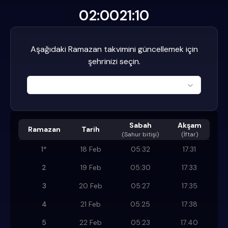
02:00
21:10
Aşağıdaki Ramazan takvimini güncellemek için
şehrinizi seçin.
Sabah
Akşam
Ramazan
Tarih
(
Sahur bitişi
)
(İftar)
1
*
18 Feb
05:32
17:31
2
19 Feb
05:30
17:33
3
20 Feb
05:27
17:35
4
21 Feb
05:25
17:38
5
22 Feb
05:23
17:40