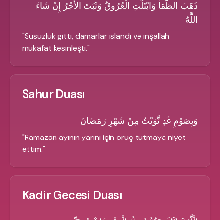
ذَهَبَ الظَّمَأُ وَابْتَلَّتِ الْعُرُوقُ وَثَبَتَ الأَجْرُ إِنْ شَاءَ
اللَّهُ
"
Susuzluk gitti, damarlar ıslandı ve inşallah
mükafat kesinleşti.
"
Sahur Duası
وَبِصَوْمِ غَدٍ نَّوَيْتُ مِنْ شَهْرِ رَمَضَانَ
"
Ramazan ayının yarını için oruç tutmaya niyet
ettim.
"
Kadir Gecesi Duası