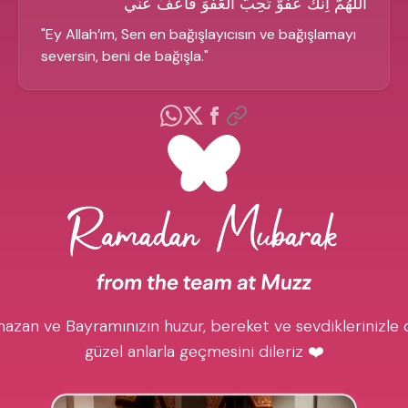
الْلَّهُمَّ اِنَّكَ عَفُوٌّ تُحِبُّ الْعَفْوَ فَاعْفُ عَنِّي
"
Ey Allah’ım, Sen en bağışlayıcısın ve bağışlamayı
seversin, beni de bağışla.
"
azan ve Bayramınızın huzur, bereket ve sevdiklerinizle 
güzel anlarla geçmesini dileriz ❤️