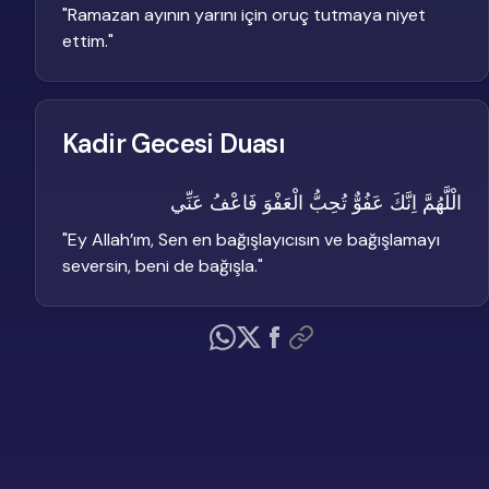
"
Ramazan ayının yarını için oruç tutmaya niyet
ettim.
"
Kadir Gecesi Duası
الْلَّهُمَّ اِنَّكَ عَفُوٌّ تُحِبُّ الْعَفْوَ فَاعْفُ عَنِّي
"
Ey Allah’ım, Sen en bağışlayıcısın ve bağışlamayı
seversin, beni de bağışla.
"