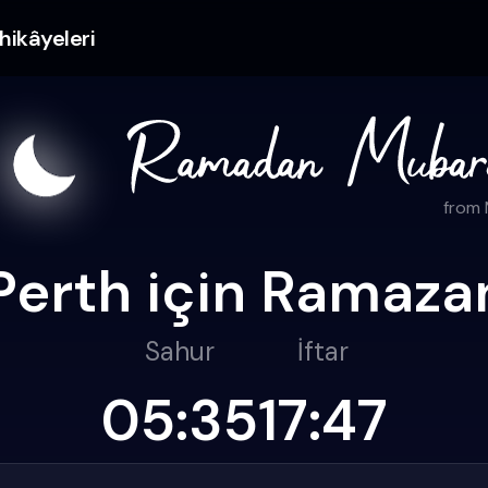
hikâyeleri
from
Perth için Ramazan 
Sahur
İftar
05:35
17:47