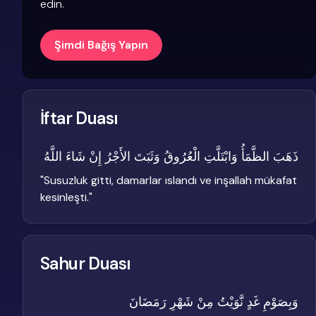
edin.
Şimdi Bağış Yapın
İftar Duası
ذَهَبَ الظَّمَأُ وَابْتَلَّتِ الْعُرُوقُ وَثَبَتَ الأَجْرُ إِنْ شَاءَ اللَّهُ
"
Susuzluk gitti, damarlar ıslandı ve inşallah mükafat
kesinleşti.
"
Sahur Duası
وَبِصَوْمِ غَدٍ نَّوَيْتُ مِنْ شَهْرِ رَمَضَانَ