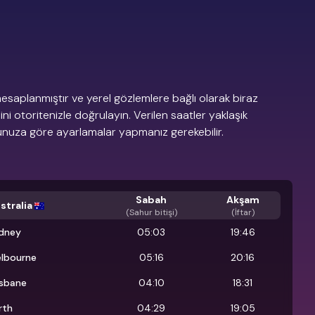
esaplanmıştır ve yerel gözlemlere bağlı olarak biraz
dini otoritenizle doğrulayın. Verilen saatler yaklaşık
munuza göre ayarlamalar yapmanız gerekebilir.
Sabah
Akşam
stralia
(
Sahur bitişi
)
(İftar)
dney
05:03
19:46
lbourne
05:16
20:16
isbane
04:10
18:31
rth
04:29
19:05