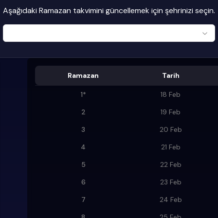
Aşağıdaki Ramazan takvimini güncellemek için şehrinizi seçin.
Ramazan
Tarih
1
*
18 Feb
2
19 Feb
3
20 Feb
4
21 Feb
5
22 Feb
6
23 Feb
7
24 Feb
8
25 Feb