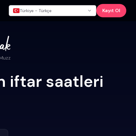
Kayıt Ol
Türkiye - Türkçe
 Muzz
iftar saatleri