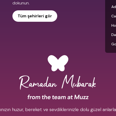
dokunun.
Ad
Tüm şehirleri gör
Ca
Ho
Da
Go
zın huzur, bereket ve sevdiklerinizle dolu güzel anlarla