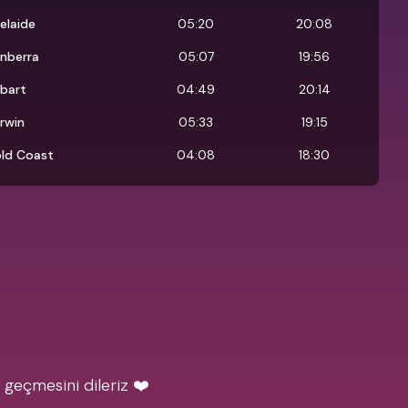
elaide
05:20
20:08
nberra
05:07
19:56
bart
04:49
20:14
rwin
05:33
19:15
ld Coast
04:08
18:30
 geçmesini dileriz ❤️