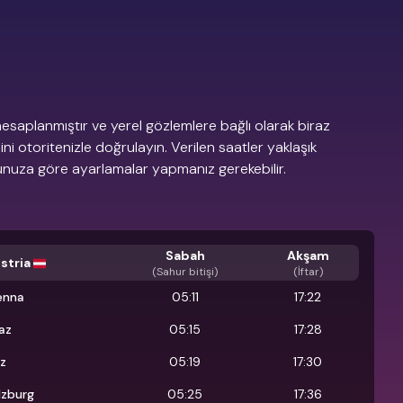
esaplanmıştır ve yerel gözlemlere bağlı olarak biraz
dini otoritenizle doğrulayın. Verilen saatler yaklaşık
munuza göre ayarlamalar yapmanız gerekebilir.
Sabah
Akşam
stria
(
Sahur bitişi
)
(İftar)
enna
05:11
17:22
az
05:15
17:28
nz
05:19
17:30
lzburg
05:25
17:36