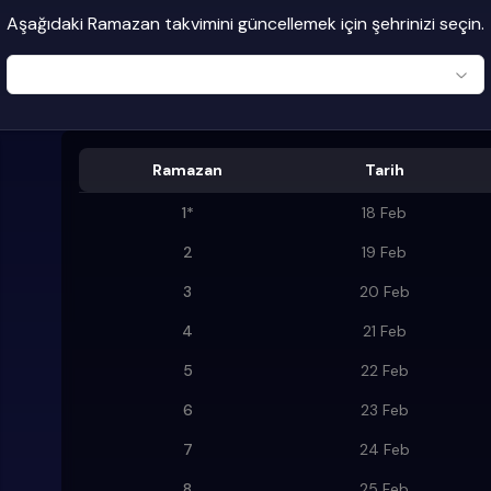
Aşağıdaki Ramazan takvimini güncellemek için şehrinizi seçin.
Ramazan
Tarih
1
*
18 Feb
2
19 Feb
3
20 Feb
4
21 Feb
5
22 Feb
6
23 Feb
7
24 Feb
8
25 Feb