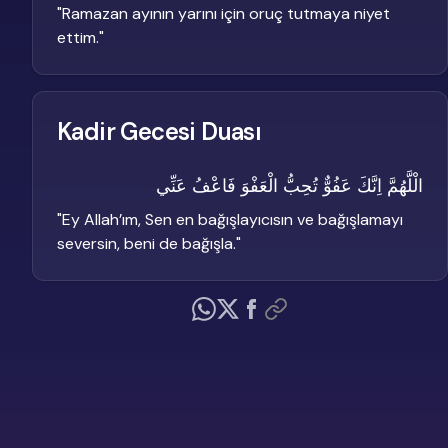
"
Ramazan ayının yarını için oruç tutmaya niyet
ettim.
"
Kadir Gecesi Duası
الْلَّهُمَّ اِنَّكَ عَفُوٌّ تُحِبُّ الْعَفْوَ فَاعْفُ عَنِّي
"
Ey Allah’ım, Sen en bağışlayıcısın ve bağışlamayı
seversin, beni de bağışla.
"