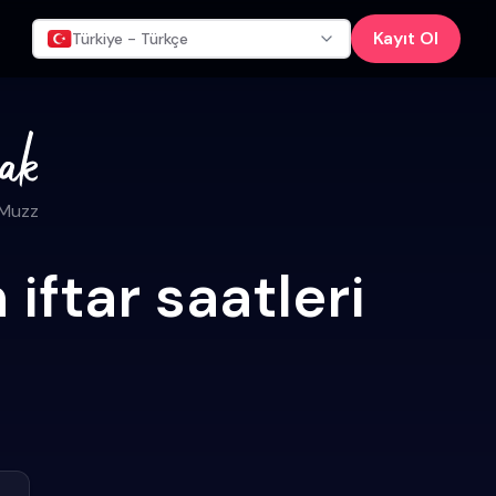
Kayıt Ol
Türkiye - Türkçe
 Muzz
iftar saatleri