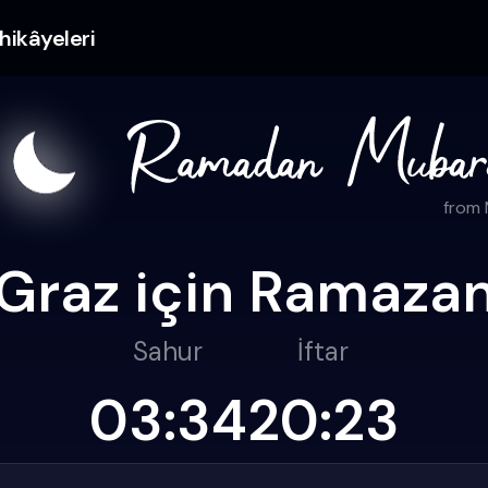
hikâyeleri
from
Graz için Ramazan 
Sahur
İftar
03:34
20:23