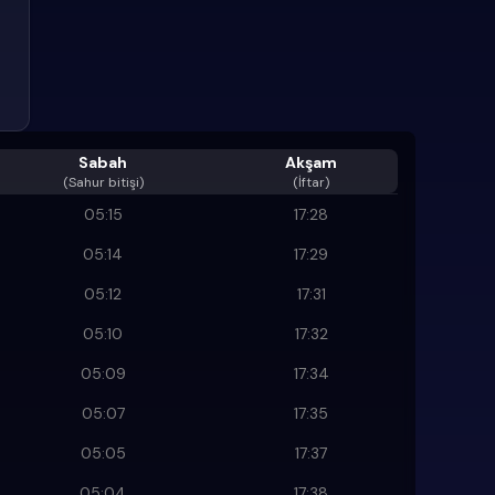
Sabah
Akşam
(
Sahur bitişi
)
(İftar)
05:15
17:28
05:14
17:29
05:12
17:31
05:10
17:32
05:09
17:34
05:07
17:35
05:05
17:37
05:04
17:38