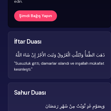
edin.
Şimdi Bağış Yapın
İftar Duası
ذَهَبَ الظَّمَأُ وَابْتَلَّتِ الْعُرُوقُ وَثَبَتَ الأَجْرُ إِنْ شَاءَ اللَّهُ
"
Susuzluk gitti, damarlar ıslandı ve inşallah mükafat
kesinleşti.
"
Sahur Duası
وَبِصَوْمِ غَدٍ نَّوَيْتُ مِنْ شَهْرِ رَمَضَانَ