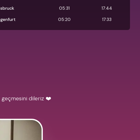
nsbruck
05:31
17:44
agenfurt
05:20
17:33
 geçmesini dileriz ❤️