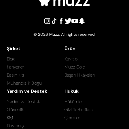
©
2026
Muzz. All rights reserved.
Şirket
Ürün
Blog
Kayıt ol
Kariyerler
Muzz Gold
Basın kiti
Başarı Hikâyeleri
Mühendislik Blogu
Yardım ve Destek
Hukuk
Yardım ve Destek
Hükümler
Güvenlik
Gizlilik Politikası
Kişi
Çerezler
Davranış