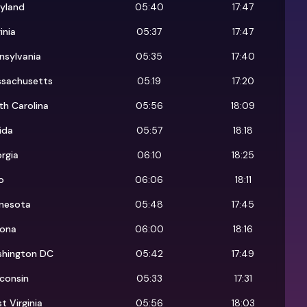
yland
05:40
17:47
inia
05:37
17:47
nsylvania
05:35
17:40
sachusetts
05:19
17:20
th Carolina
05:56
18:09
rida
05:57
18:18
rgia
06:10
18:25
o
06:06
18:11
nesota
05:48
17:45
zona
06:00
18:16
hington DC
05:42
17:49
consin
05:33
17:31
t Virginia
05:56
18:03