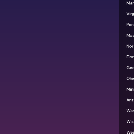
Mar
Virg
Pen
Mas
Nor
Flo
Geo
Ohi
Min
Ari
Was
Wis
Wes