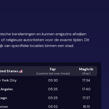
ische berekeningen en kunnen enigszins afwijken
 religieuze autoriteiten voor de exacte tijden. Dit
ijk van specifieke locaties binnen een stad.
Fajr
Maghrib
ted States
(
Laatste tijd voor Imsak
)
(Iftar)
 York City
05:30
17:34
 Angeles
05:25
17:40
cago
05:25
17:27
ston
05:52
18:13