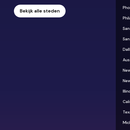
Pho
Bekijk alle steden
Phi
San
San
Dal
Aus
New
New
Illin
Cali
Tex
Mic