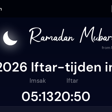
n
from
26 Iftar-tijden 
Imsak
Iftar
05:13
20:50