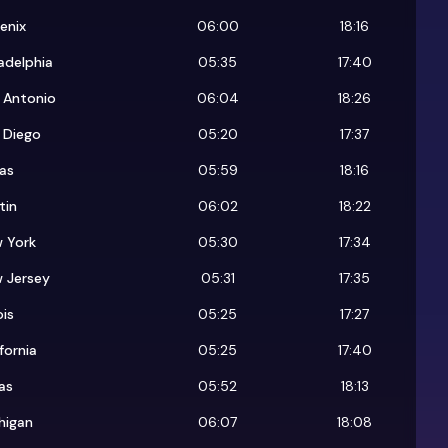
enix
06:00
18:16
ladelphia
05:35
17:40
 Antonio
06:04
18:26
 Diego
05:20
17:37
las
05:59
18:16
tin
06:02
18:22
 York
05:30
17:34
 Jersey
05:31
17:35
ois
05:25
17:27
fornia
05:25
17:40
as
05:52
18:13
higan
06:07
18:08