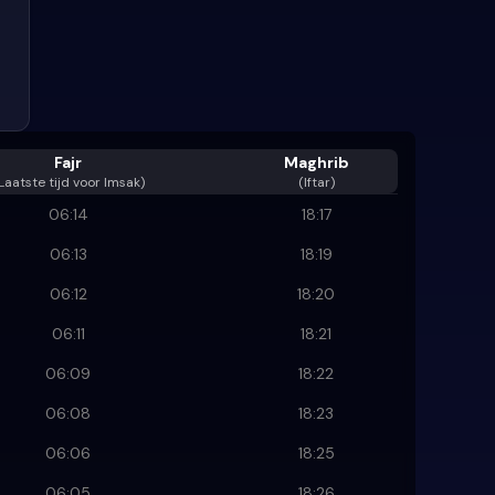
Fajr
Maghrib
Laatste tijd voor Imsak
)
(Iftar)
06:14
18:17
06:13
18:19
06:12
18:20
06:11
18:21
06:09
18:22
06:08
18:23
06:06
18:25
06:05
18:26