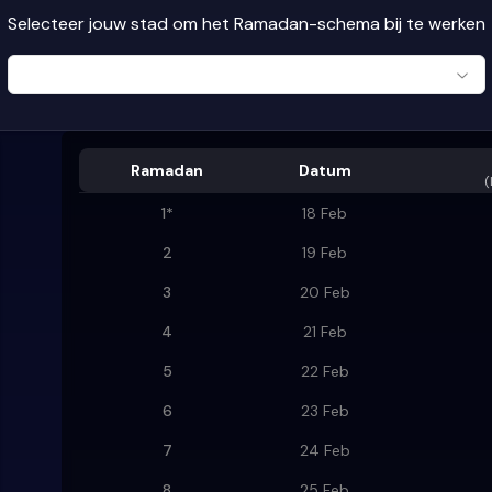
Selecteer jouw stad om het Ramadan-schema bij te werken
Ramadan
Datum
(
1
*
18 Feb
2
19 Feb
3
20 Feb
4
21 Feb
5
22 Feb
6
23 Feb
7
24 Feb
8
25 Feb