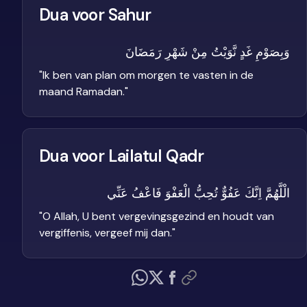
Dua voor Sahur
وَبِصَوْمِ غَدٍ نَّوَيْتُ مِنْ شَهْرِ رَمَضَانَ
"
Ik ben van plan om morgen te vasten in de
maand Ramadan.
"
Dua voor Lailatul Qadr
الْلَّهُمَّ اِنَّكَ عَفُوٌّ تُحِبُّ الْعَفْوَ فَاعْفُ عَنِّي
"
O Allah, U bent vergevingsgezind en houdt van
vergiffenis, vergeef mij dan.
"