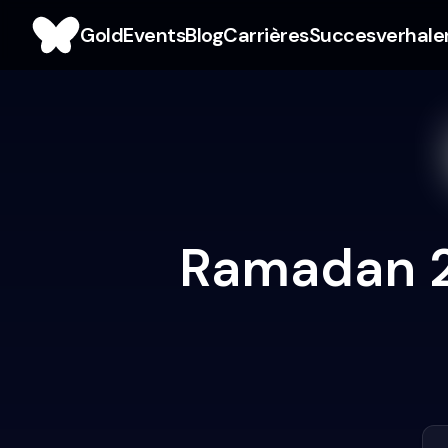
Gold
Events
Blog
Carrières
Succesverhale
Ramadan 20