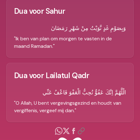
Dua voor Sahur
وَبِصَوْمِ غَدٍ نَّوَيْتُ مِنْ شَهْرِ رَمَضَانَ
"
Ik ben van plan om morgen te vasten in de
maand Ramadan.
"
Dua voor Lailatul Qadr
الْلَّهُمَّ اِنَّكَ عَفُوٌّ تُحِبُّ الْعَفْوَ فَاعْفُ عَنِّي
"
O Allah, U bent vergevingsgezind en houdt van
vergiffenis, vergeef mij dan.
"