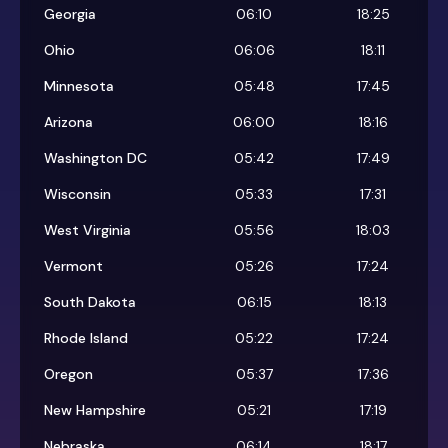
Georgia
06:10
18:25
Ohio
06:06
18:11
Minnesota
05:48
17:45
Arizona
06:00
18:16
Washington DC
05:42
17:49
Wisconsin
05:33
17:31
West Virginia
05:56
18:03
Vermont
05:26
17:24
South Dakota
06:15
18:13
Rhode Island
05:22
17:24
Oregon
05:37
17:36
New Hampshire
05:21
17:19
Nebraska
06:14
18:17