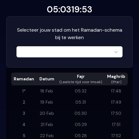
05:03
19:53
Selecteer jouw stad om het Ramadan-schema
bij te werken
Fajr
Maghrib
Ramadan
Datum
(
Laatste tijd voor Imsak
)
(Iftar)
1
*
18 Feb
05:32
17:48
2
19 Feb
05:31
17:49
3
20 Feb
05:30
17:50
4
21 Feb
05:29
17:51
5
22 Feb
05:28
17:52