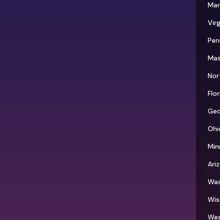
Mar
Virg
Pen
Mas
Nor
Flo
Geo
Ohi
Min
Ari
Was
Wis
Wes