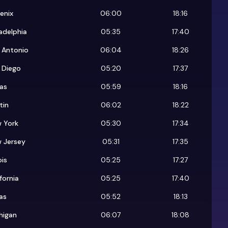
enix
06:00
18:16
ladelphia
05:35
17:40
 Antonio
06:04
18:26
 Diego
05:20
17:37
las
05:59
18:16
tin
06:02
18:22
 York
05:30
17:34
 Jersey
05:31
17:35
ois
05:25
17:27
fornia
05:25
17:40
as
05:52
18:13
higan
06:07
18:08