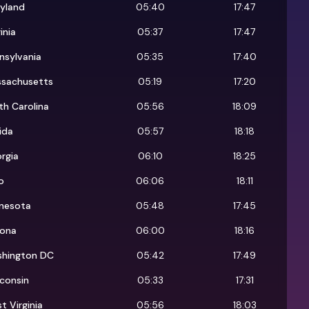
yland
05:40
17:47
inia
05:37
17:47
nsylvania
05:35
17:40
sachusetts
05:19
17:20
th Carolina
05:56
18:09
rida
05:57
18:18
rgia
06:10
18:25
o
06:06
18:11
nesota
05:48
17:45
zona
06:00
18:16
hington DC
05:42
17:49
consin
05:33
17:31
t Virginia
05:56
18:03