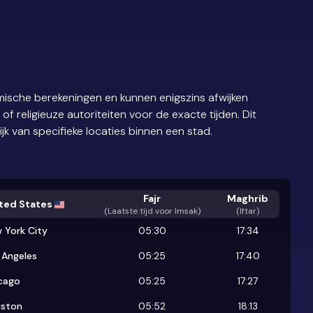
ische berekeningen en kunnen enigszins afwijken
 religieuze autoriteiten voor de exacte tijden. Dit
ijk van specifieke locaties binnen een stad.
Fajr
Maghrib
ted States
(
Laatste tijd voor Imsak
)
(Iftar)
 York City
05:30
17:34
 Angeles
05:25
17:40
cago
05:25
17:27
ston
05:52
18:13