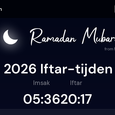
n
from
026 Iftar-tijden 
Imsak
Iftar
05:36
20:17