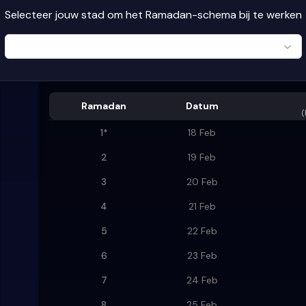
Selecteer jouw stad om het Ramadan-schema bij te werken
Ramadan
Datum
(
1
*
18 Feb
2
19 Feb
3
20 Feb
4
21 Feb
5
22 Feb
6
23 Feb
7
24 Feb
8
25 Feb