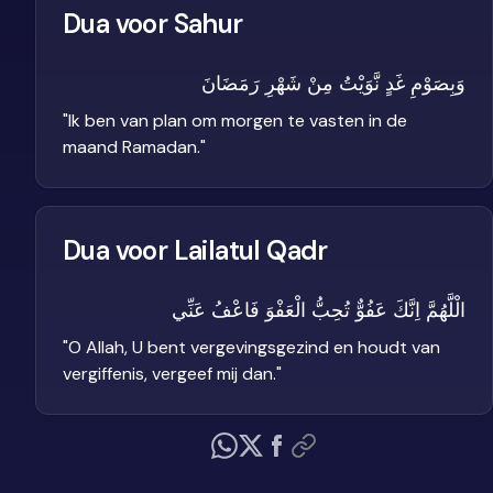
Dua voor Sahur
وَبِصَوْمِ غَدٍ نَّوَيْتُ مِنْ شَهْرِ رَمَضَانَ
"
Ik ben van plan om morgen te vasten in de
maand Ramadan.
"
Dua voor Lailatul Qadr
الْلَّهُمَّ اِنَّكَ عَفُوٌّ تُحِبُّ الْعَفْوَ فَاعْفُ عَنِّي
"
O Allah, U bent vergevingsgezind en houdt van
vergiffenis, vergeef mij dan.
"