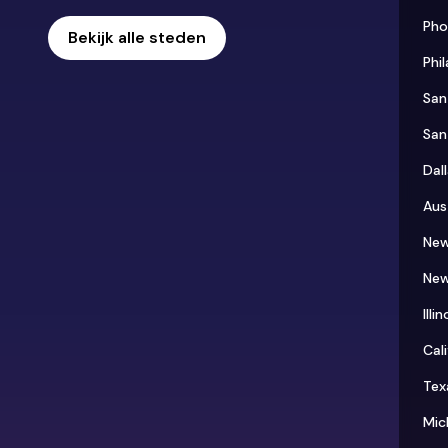
Pho
Bekijk alle steden
Phi
San
San
Dal
Aus
New
New
Illin
Cali
Tex
Mic