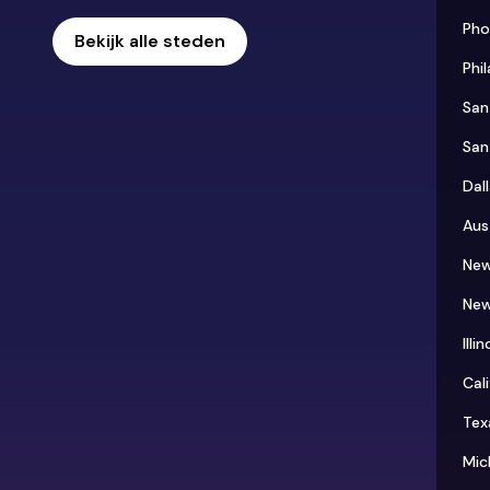
Pho
Bekijk alle steden
Phi
San
San
Dal
Aus
New
New
Illin
Cali
Tex
Mic