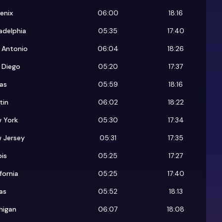
enix
06:00
18:16
ladelphia
05:35
17:40
 Antonio
06:04
18:26
 Diego
05:20
17:37
las
05:59
18:16
tin
06:02
18:22
 York
05:30
17:34
 Jersey
05:31
17:35
ois
05:25
17:27
fornia
05:25
17:40
as
05:52
18:13
higan
06:07
18:08