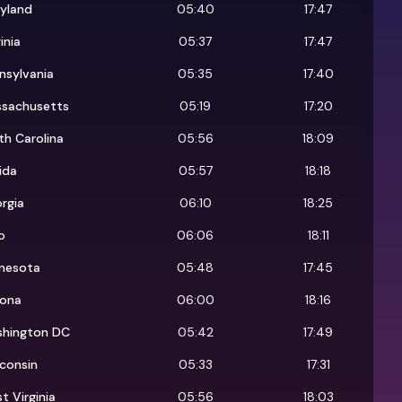
yland
05:40
17:47
inia
05:37
17:47
nsylvania
05:35
17:40
sachusetts
05:19
17:20
th Carolina
05:56
18:09
rida
05:57
18:18
rgia
06:10
18:25
o
06:06
18:11
nesota
05:48
17:45
zona
06:00
18:16
hington DC
05:42
17:49
consin
05:33
17:31
t Virginia
05:56
18:03