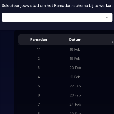
Selecteer jouw stad om het Ramadan-schema bij te werken
Ramadan
Datum
(
1
*
18 Feb
2
19 Feb
3
20 Feb
4
21 Feb
5
22 Feb
6
23 Feb
7
24 Feb
8
25 Feb