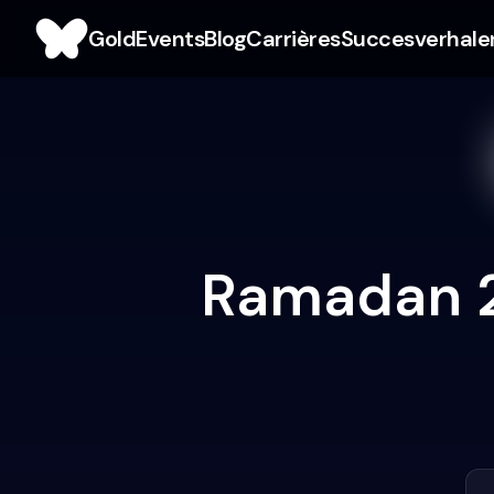
Gold
Events
Blog
Carrières
Succesverhale
Ramadan 20