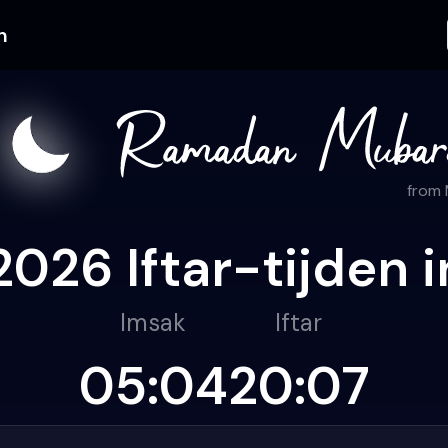
n
from
26 Iftar-tijden 
Imsak
Iftar
05:04
20:07