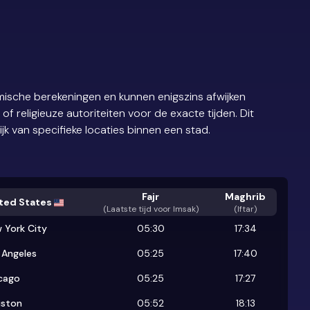
ische berekeningen en kunnen enigszins afwijken
 religieuze autoriteiten voor de exacte tijden. Dit
ijk van specifieke locaties binnen een stad.
Fajr
Maghrib
ted States
(
Laatste tijd voor Imsak
)
(Iftar)
 York City
05:30
17:34
 Angeles
05:25
17:40
cago
05:25
17:27
ston
05:52
18:13