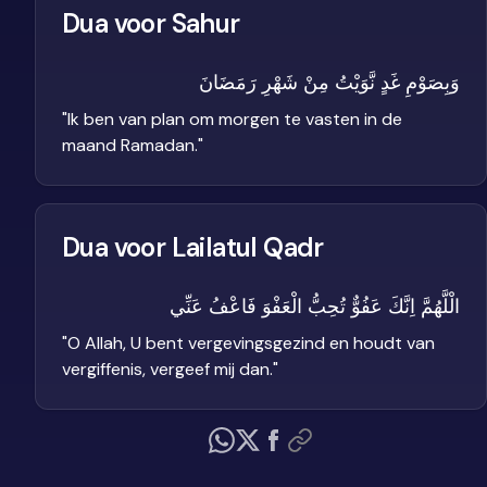
Dua voor Sahur
وَبِصَوْمِ غَدٍ نَّوَيْتُ مِنْ شَهْرِ رَمَضَانَ
"
Ik ben van plan om morgen te vasten in de
maand Ramadan.
"
Dua voor Lailatul Qadr
الْلَّهُمَّ اِنَّكَ عَفُوٌّ تُحِبُّ الْعَفْوَ فَاعْفُ عَنِّي
"
O Allah, U bent vergevingsgezind en houdt van
vergiffenis, vergeef mij dan.
"