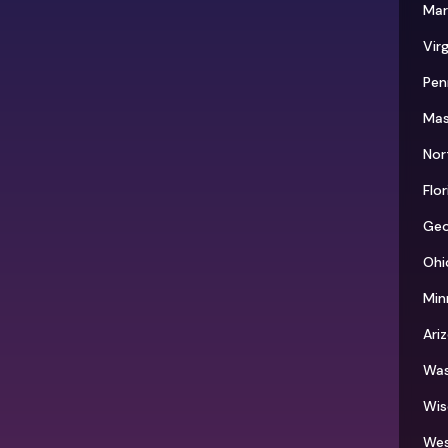
Mar
Virg
Pen
Mas
Nor
Flo
Geo
Ohi
Min
Ari
Was
Wis
Wes