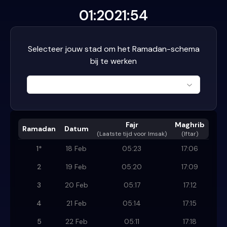
01:20
21:54
Selecteer jouw stad om het Ramadan-schema
bij te werken
Fajr
Maghrib
Ramadan
Datum
(
Laatste tijd voor Imsak
)
(Iftar)
1
*
18 Feb
05:23
17:06
2
19 Feb
05:20
17:09
3
20 Feb
05:17
17:12
4
21 Feb
05:14
17:15
5
22 Feb
05:11
17:18