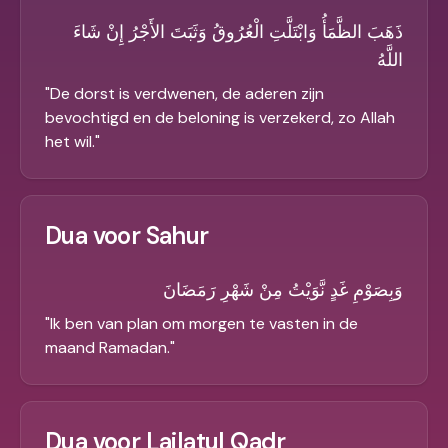
ذَهَبَ الظَّمَأُ وَابْتَلَّتِ الْعُرُوقُ وَثَبَتَ الأَجْرُ إِنْ شَاءَ
اللَّهُ
"
De dorst is verdwenen, de aderen zijn
bevochtigd en de beloning is verzekerd, zo Allah
het wil.
"
Dua voor Sahur
وَبِصَوْمِ غَدٍ نَّوَيْتُ مِنْ شَهْرِ رَمَضَانَ
"
Ik ben van plan om morgen te vasten in de
maand Ramadan.
"
Dua voor Lailatul Qadr