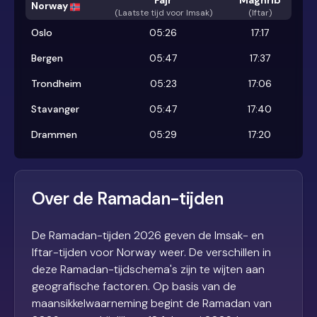
Fajr
Maghrib
Norway
(
Laatste tijd voor Imsak
)
(Iftar)
Oslo
05:26
17:17
Bergen
05:47
17:37
Trondheim
05:23
17:06
Stavanger
05:47
17:40
Drammen
05:29
17:20
Over de Ramadan-tijden
De Ramadan-tijden 2026 geven de Imsak- en
Iftar-tijden voor Norway weer. De verschillen in
deze Ramadan-tijdschema's zijn te wijten aan
geografische factoren. Op basis van de
maansikkelwaarneming begint de Ramadan van