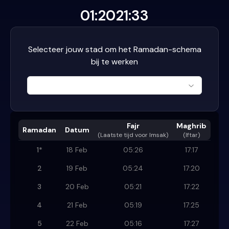
01:20
21:33
Selecteer jouw stad om het Ramadan-schema
bij te werken
Fajr
Maghrib
Ramadan
Datum
(
Laatste tijd voor Imsak
)
(Iftar)
1
*
18 Feb
05:26
17:17
2
19 Feb
05:24
17:20
3
20 Feb
05:21
17:22
4
21 Feb
05:19
17:25
5
22 Feb
05:16
17:27