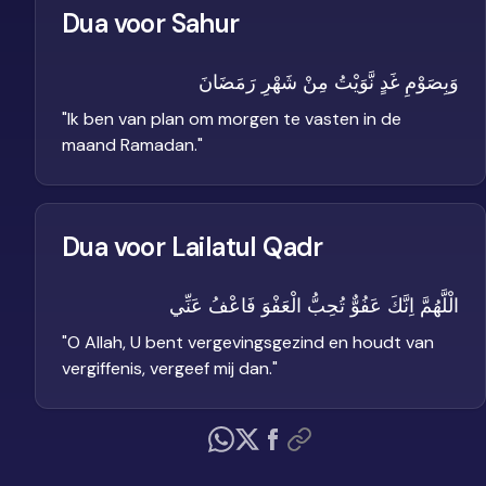
Dua voor Sahur
وَبِصَوْمِ غَدٍ نَّوَيْتُ مِنْ شَهْرِ رَمَضَانَ
"
Ik ben van plan om morgen te vasten in de
maand Ramadan.
"
Dua voor Lailatul Qadr
الْلَّهُمَّ اِنَّكَ عَفُوٌّ تُحِبُّ الْعَفْوَ فَاعْفُ عَنِّي
"
O Allah, U bent vergevingsgezind en houdt van
vergiffenis, vergeef mij dan.
"