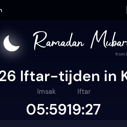
n
from
 Iftar-tijden in
Imsak
Iftar
05:59
19:27