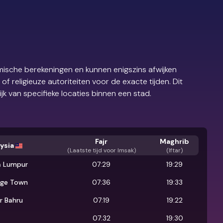
ische berekeningen en kunnen enigszins afwijken
 religieuze autoriteiten voor de exacte tijden. Dit
ijk van specifieke locaties binnen een stad.
Fajr
Maghrib
ysia
(
Laatste tijd voor Imsak
)
(Iftar)
a Lumpur
07:29
19:29
ge Town
07:36
19:33
r Bahru
07:19
19:22
07:32
19:30