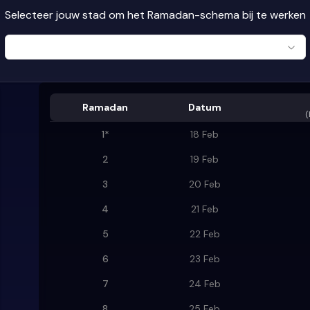
Selecteer jouw stad om het Ramadan-schema bij te werken
Ramadan
Datum
(
1
*
18 Feb
2
19 Feb
3
20 Feb
4
21 Feb
5
22 Feb
6
23 Feb
7
24 Feb
8
25 Feb