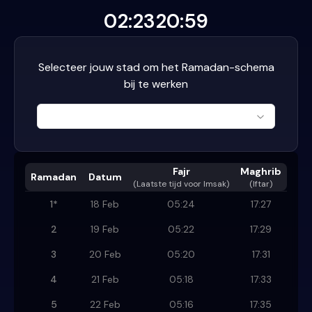
02:23
20:59
Selecteer jouw stad om het Ramadan-schema
bij te werken
Fajr
Maghrib
Ramadan
Datum
(
Laatste tijd voor Imsak
)
(Iftar)
1
*
18 Feb
05:24
17:27
2
19 Feb
05:22
17:29
3
20 Feb
05:20
17:31
4
21 Feb
05:18
17:33
5
22 Feb
05:16
17:35