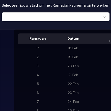
Selecteer jouw stad om het Ramadan-schema bij te werken
Ramadan
Datum
(
1
*
18 Feb
2
19 Feb
3
20 Feb
4
21 Feb
5
22 Feb
6
23 Feb
7
24 Feb
8
25 Feb