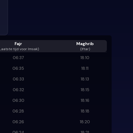
Fajr
Maghrib
Laatste tijd voor Imsak
)
(Iftar)
06:37
18:10
06:35
18:11
06:33
18:13
06:32
18:15
06:30
18:16
06:28
18:18
06:26
18:20
06:24
18:21