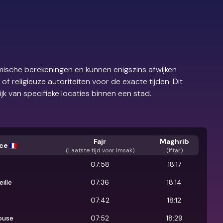
ische berekeningen en kunnen enigszins afwijken
 religieuze autoriteiten voor de exacte tijden. Dit
ijk van specifieke locaties binnen een stad.
Fajr
Maghrib
ce
(
Laatste tijd voor Imsak
)
(Iftar)
07:58
18:17
ille
07:36
18:14
07:42
18:12
ouse
07:52
18:29