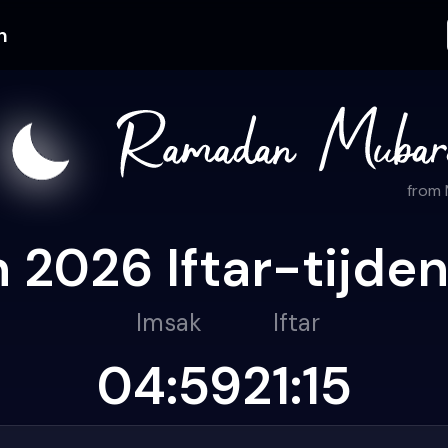
n
from
2026 Iftar-tijden
Imsak
Iftar
04:59
21:15