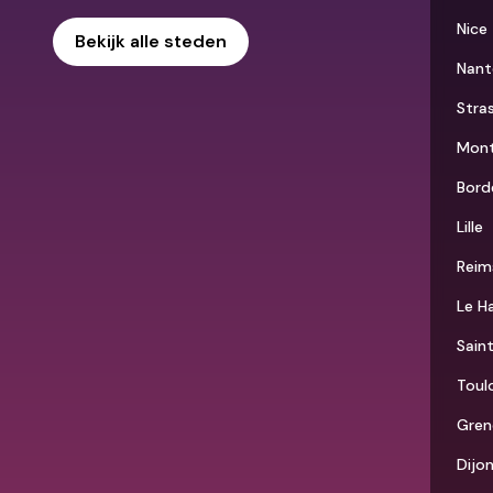
Nice
Bekijk alle steden
Nant
Stra
Mont
Bord
Lille
Reim
Le H
Sain
Toul
Gren
Dijo