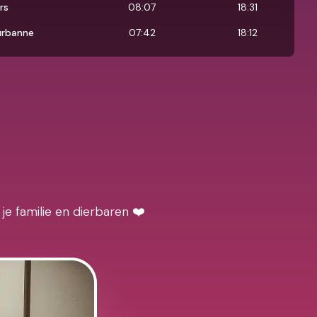
rs
08:07
18:31
eurbanne
07:42
18:12
je familie en dierbaren ❤️