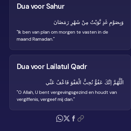
Dua voor Sahur
وَبِصَوْمِ غَدٍ نَّوَيْتُ مِنْ شَهْرِ رَمَضَانَ
"
Ik ben van plan om morgen te vasten in de
maand Ramadan.
"
Dua voor Lailatul Qadr
الْلَّهُمَّ اِنَّكَ عَفُوٌّ تُحِبُّ الْعَفْوَ فَاعْفُ عَنِّي
"
O Allah, U bent vergevingsgezind en houdt van
vergiffenis, vergeef mij dan.
"