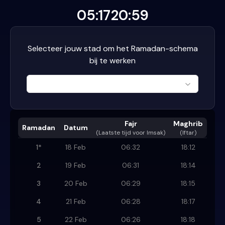
05:17
20:59
Selecteer jouw stad om het Ramadan-schema
bij te werken
Fajr
Maghrib
Ramadan
Datum
(
Laatste tijd voor Imsak
)
(Iftar)
1
*
18 Feb
06:32
18:12
2
19 Feb
06:31
18:14
3
20 Feb
06:29
18:15
4
21 Feb
06:28
18:17
5
22 Feb
06:26
18:18