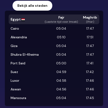
Bekijk alle steden
Fajr
Maghrib
Egypt
(
Laatste tijd voor Imsak
)
(Iftar)
Cairo
05:04
17:47
Alexandria
05:10
17:51
Giza
05:04
17:47
Shubra El-Kheima
05:04
17:47
Port Said
05:00
17:41
Suez
04:59
17:42
Luxor
04:58
17:46
Aswan
04:56
17:46
Mansoura
05:04
17:45