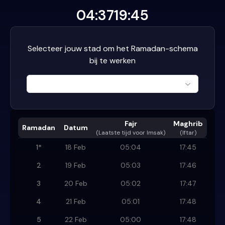
04:37
19:45
Selecteer jouw stad om het Ramadan-schema
bij te werken
Fajr
Maghrib
Ramadan
Datum
(
Laatste tijd voor Imsak
)
(Iftar)
1
*
18 Feb
05:04
17:45
2
19 Feb
05:03
17:46
3
20 Feb
05:02
17:47
4
21 Feb
05:01
17:48
5
22 Feb
05:00
17:48