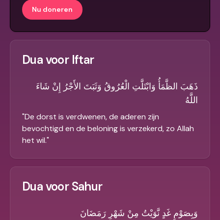
Nu doneren
Dua voor Iftar
ذَهَبَ الظَّمَأُ وَابْتَلَّتِ الْعُرُوقُ وَثَبَتَ الأَجْرُ إِنْ شَاءَ
اللَّهُ
"
De dorst is verdwenen, de aderen zijn
bevochtigd en de beloning is verzekerd, zo Allah
het wil.
"
Dua voor Sahur
وَبِصَوْمِ غَدٍ نَّوَيْتُ مِنْ شَهْرِ رَمَضَانَ