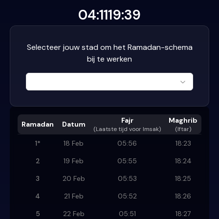
04:11
19:39
Selecteer jouw stad om het Ramadan-schema
bij te werken
Fajr
Maghrib
Ramadan
Datum
(
Laatste tijd voor Imsak
)
(Iftar)
1
*
18 Feb
05:56
18:23
2
19 Feb
05:55
18:24
3
20 Feb
05:53
18:25
4
21 Feb
05:52
18:26
5
22 Feb
05:51
18:27