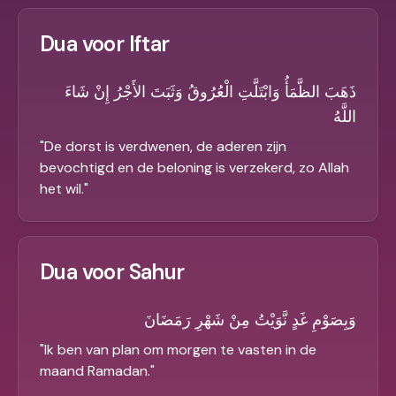
Dua voor Iftar
ذَهَبَ الظَّمَأُ وَابْتَلَّتِ الْعُرُوقُ وَثَبَتَ الأَجْرُ إِنْ شَاءَ
اللَّهُ
"
De dorst is verdwenen, de aderen zijn
bevochtigd en de beloning is verzekerd, zo Allah
het wil.
"
Dua voor Sahur
وَبِصَوْمِ غَدٍ نَّوَيْتُ مِنْ شَهْرِ رَمَضَانَ
"
Ik ben van plan om morgen te vasten in de
maand Ramadan.
"