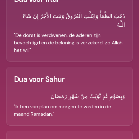
ذَهَبَ الظَّمَأُ وَابْتَلَّتِ الْعُرُوقُ وَثَبَتَ الأَجْرُ إِنْ شَاءَ
اللَّهُ
"
De dorst is verdwenen, de aderen zijn
bevochtigd en de beloning is verzekerd, zo Allah
het wil.
"
Dua voor Sahur
وَبِصَوْمِ غَدٍ نَّوَيْتُ مِنْ شَهْرِ رَمَضَانَ
"
Ik ben van plan om morgen te vasten in de
maand Ramadan.
"