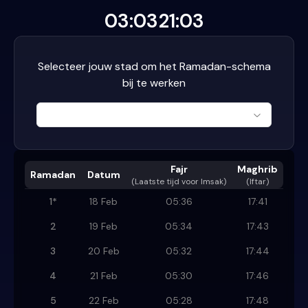
03:03
21:03
Selecteer jouw stad om het Ramadan-schema
bij te werken
Fajr
Maghrib
Ramadan
Datum
(
Laatste tijd voor Imsak
)
(Iftar)
1
*
18 Feb
05:36
17:41
2
19 Feb
05:34
17:43
3
20 Feb
05:32
17:44
4
21 Feb
05:30
17:46
5
22 Feb
05:28
17:48