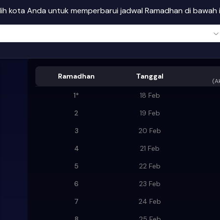
ilih kota Anda untuk memperbarui jadwal Ramadhan di bawah i
Ramadhan
Tanggal
(
A
1
*
18 Feb
2
19 Feb
3
20 Feb
4
21 Feb
5
22 Feb
6
23 Feb
7
24 Feb
8
25 Feb