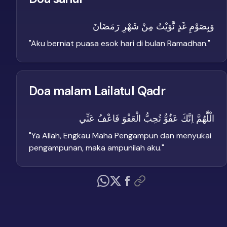
وَبِصَوْمِ غَدٍ نَّوَيْتُ مِنْ شَهْرِ رَمَضَانَ
"
Aku berniat puasa esok hari di bulan Ramadhan.
"
Doa malam Lailatul Qadr
الْلَّهُمَّ اِنَّكَ عَفُوٌّ تُحِبُّ الْعَفْوَ فَاعْفُ عَنِّي
"
Ya Allah, Engkau Maha Pengampun dan menyukai
pengampunan, maka ampunilah aku.
"