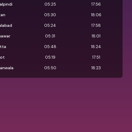
alpindi
05:25
17:56
tan
05:30
18:06
alabad
05:24
17:58
hawar
05:31
18:01
tta
05:48
18:24
kot
05:19
17:51
ranwala
05:50
18:23