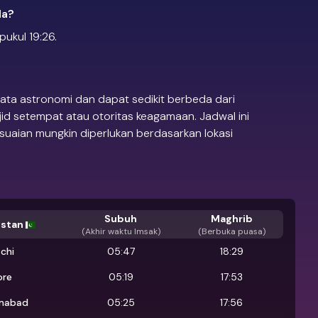
la?
ukul 19:26.
ata astronomi dan dapat sedikit berbeda dari
jid setempat atau otoritas keagamaan. Jadwal ini
suaian mungkin diperlukan berdasarkan lokasi
Subuh
Maghrib
istan
(
Akhir waktu Imsak
)
(Berbuka puasa)
chi
05:47
18:29
ore
05:19
17:53
amabad
05:25
17:56