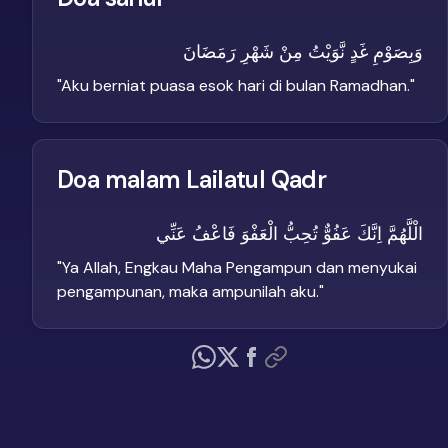
وَبِصَوْمِ غَدٍ نَّوَيْتُ مِنْ شَهْرِ رَمَضَانَ
"
Aku berniat puasa esok hari di bulan Ramadhan.
"
Doa malam Lailatul Qadr
الْلَّهُمَّ اِنَّكَ عَفُوٌّ تُحِبُّ الْعَفْوَ فَاعْفُ عَنِّي
"
Ya Allah, Engkau Maha Pengampun dan menyukai
pengampunan, maka ampunilah aku.
"