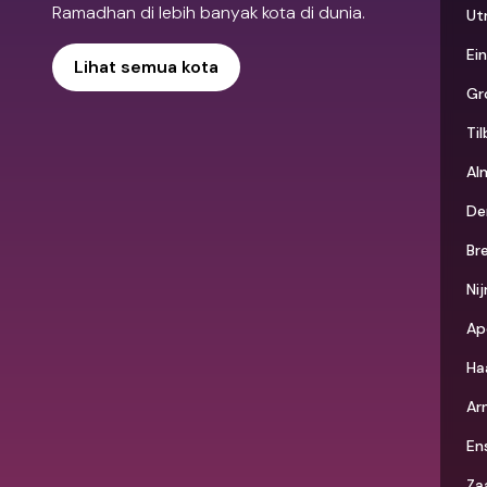
Ramadhan di lebih banyak kota di dunia.
Ut
Ei
Lihat semua kota
Gr
Til
Al
De
Br
Ni
Ap
Ha
Ar
En
Za