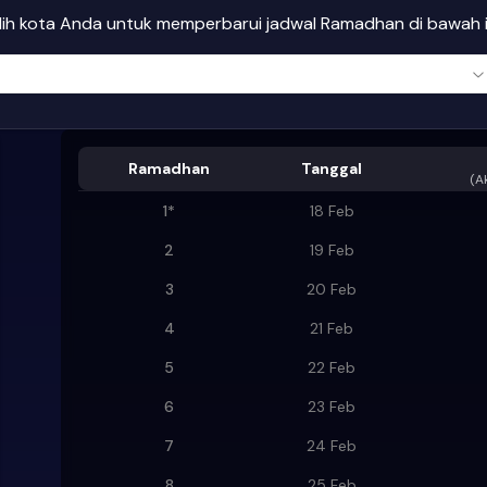
ilih kota Anda untuk memperbarui jadwal Ramadhan di bawah i
Ramadhan
Tanggal
(
A
1
*
18 Feb
2
19 Feb
3
20 Feb
4
21 Feb
5
22 Feb
6
23 Feb
7
24 Feb
8
25 Feb