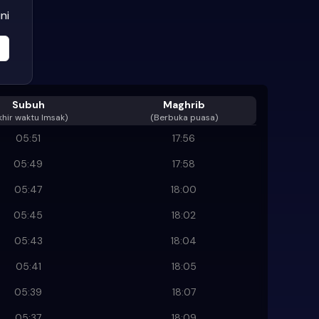
ni
Subuh
Maghrib
khir waktu Imsak
)
(Berbuka puasa)
05:51
17:56
05:49
17:58
05:47
18:00
05:45
18:02
05:43
18:04
05:41
18:05
05:39
18:07
05:37
18:09