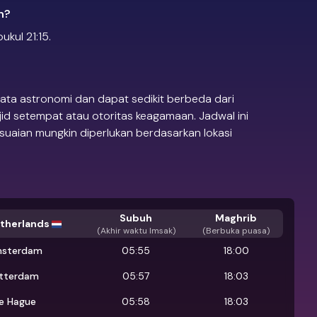
n?
kul 21:15.
ata astronomi dan dapat sedikit berbeda dari
jid setempat atau otoritas keagamaan. Jadwal ini
suaian mungkin diperlukan berdasarkan lokasi
Subuh
Maghrib
therlands
(
Akhir waktu Imsak
)
(Berbuka puasa)
sterdam
05:55
18:00
tterdam
05:57
18:03
e Hague
05:58
18:03