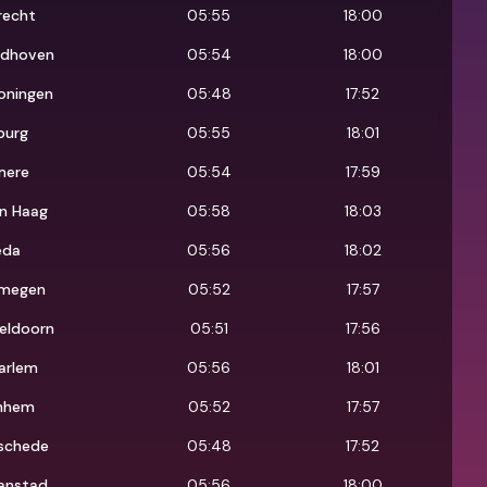
recht
05:55
18:00
ndhoven
05:54
18:00
oningen
05:48
17:52
burg
05:55
18:01
mere
05:54
17:59
n Haag
05:58
18:03
eda
05:56
18:02
jmegen
05:52
17:57
eldoorn
05:51
17:56
arlem
05:56
18:01
nhem
05:52
17:57
schede
05:48
17:52
anstad
05:56
18:00