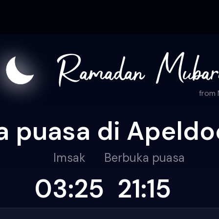
from
a puasa di Apeldo
Imsak
Berbuka puasa
03:25
21:15