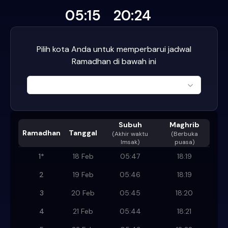
05:15
20:24
Pilih kota Anda untuk memperbarui jadwal
Ramadhan di bawah ini
Subuh
Maghrib
Ramadhan
Tanggal
(
Akhir waktu
(Berbuka
Imsak
)
puasa)
1
*
18 Feb
05:47
18:19
2
19 Feb
05:46
18:19
3
20 Feb
05:45
18:20
4
21 Feb
05:44
18:21