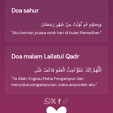
Doa sahur
وَبِصَوْمِ غَدٍ نَّوَيْتُ مِنْ شَهْرِ رَمَضَانَ
"
Aku berniat puasa esok hari di bulan Ramadhan.
"
Doa malam Lailatul Qadr
الْلَّهُمَّ اِنَّكَ عَفُوٌّ تُحِبُّ الْعَفْوَ فَاعْفُ عَنِّي
"
Ya Allah, Engkau Maha Pengampun dan
menyukai pengampunan, maka ampunilah aku.
"