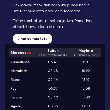
Cek jadwal Imsak dan berbuka puasa hari ini
untuk semua kota populer di Morocco.
Tekan tombol untuk melihat jadwal Ramadhan
di lebih banyak kota di dunia.
Lihat semua kota
Subuh
Maghrib
Morocco
(
Akhir waktu Imsak
)
(Berbuka puasa)
Casablanca
05:47
18:19
Marrakesh
05:48
18:22
Rabat
05:44
18:15
Fes
05:37
18:08
Tangier
05:40
18:09
Agadir
05:55
18:30