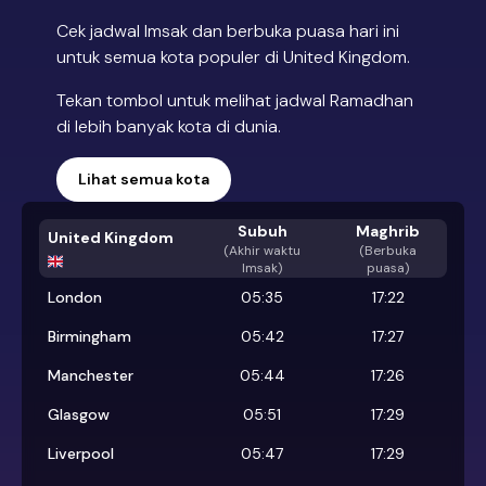
Cek jadwal Imsak dan berbuka puasa hari ini
untuk semua kota populer di United Kingdom.
Tekan tombol untuk melihat jadwal Ramadhan
di lebih banyak kota di dunia.
Lihat semua kota
Subuh
Maghrib
United Kingdom
(
Akhir waktu
(Berbuka
Imsak
)
puasa)
London
05:35
17:22
Birmingham
05:42
17:27
Manchester
05:44
17:26
Glasgow
05:51
17:29
Liverpool
05:47
17:29