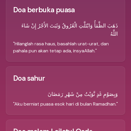
Doa berbuka puasa
ذَهَبَ الظَّمَأُ وَابْتَلَّتِ الْعُرُوقُ وَثَبَتَ الأَجْرُ إِنْ شَاءَ
اللَّهُ
"
Hilanglah rasa haus, basahlah urat-urat, dan
pahala pun akan tetap ada, insyaAllah.
"
Doa sahur
وَبِصَوْمِ غَدٍ نَّوَيْتُ مِنْ شَهْرِ رَمَضَانَ
"
Aku berniat puasa esok hari di bulan Ramadhan.
"