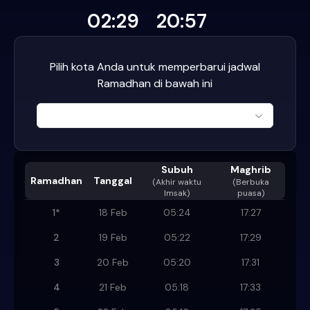
02:29
20:57
Pilih kota Anda untuk memperbarui jadwal
Ramadhan di bawah ini
Subuh
Maghrib
Ramadhan
Tanggal
(
Akhir waktu
(Berbuka
Imsak
)
puasa)
1
*
18 Feb
05:24
17:27
2
19 Feb
05:22
17:29
3
20 Feb
05:20
17:31
4
21 Feb
05:18
17:33