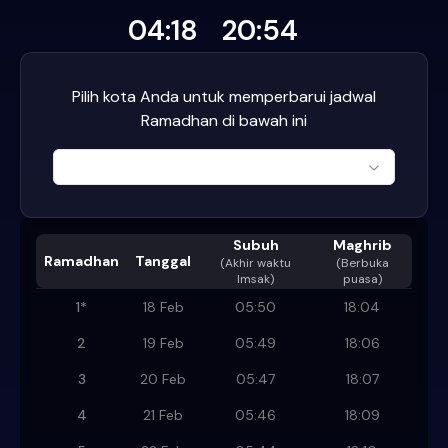
04:18
20:54
Pilih kota Anda untuk memperbarui jadwal
Ramadhan di bawah ini
Subuh
Maghrib
Ramadhan
Tanggal
(
Akhir waktu
(Berbuka
Imsak
)
puasa)
1
*
18 Feb
05:50
18:04
2
19 Feb
05:49
18:06
3
20 Feb
05:47
18:07
4
21 Feb
05:46
18:09