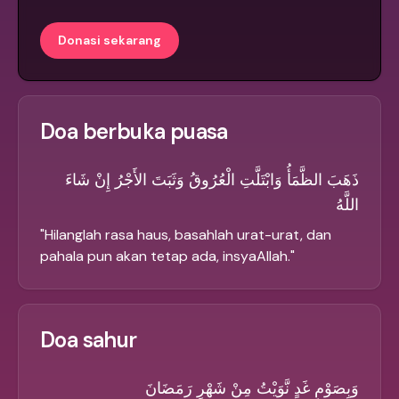
Donasi sekarang
Doa berbuka puasa
ذَهَبَ الظَّمَأُ وَابْتَلَّتِ الْعُرُوقُ وَثَبَتَ الأَجْرُ إِنْ شَاءَ
اللَّهُ
"
Hilanglah rasa haus, basahlah urat-urat, dan
pahala pun akan tetap ada, insyaAllah.
"
Doa sahur
وَبِصَوْمِ غَدٍ نَّوَيْتُ مِنْ شَهْرِ رَمَضَانَ