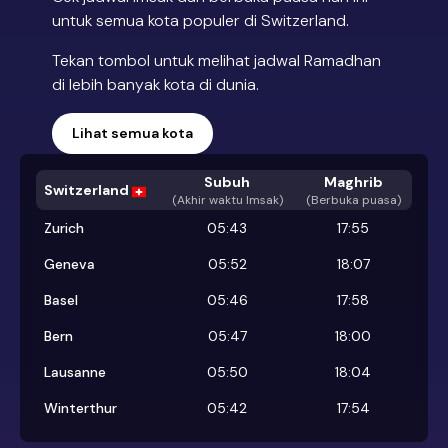
untuk semua kota populer di Switzerland.
Tekan tombol untuk melihat jadwal Ramadhan
di lebih banyak kota di dunia.
Lihat semua kota
Subuh
Maghrib
Switzerland
(
Akhir waktu Imsak
)
(Berbuka puasa)
Zurich
05:43
17:55
Geneva
05:52
18:07
Basel
05:46
17:58
Bern
05:47
18:00
Lausanne
05:50
18:04
Winterthur
05:42
17:54