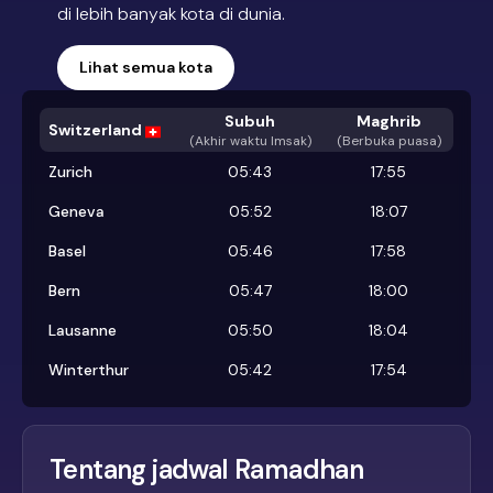
di lebih banyak kota di dunia.
Lihat semua kota
Subuh
Maghrib
Switzerland
(
Akhir waktu Imsak
)
(Berbuka puasa)
Zurich
05:43
17:55
Geneva
05:52
18:07
Basel
05:46
17:58
Bern
05:47
18:00
Lausanne
05:50
18:04
Winterthur
05:42
17:54
Tentang jadwal Ramadhan