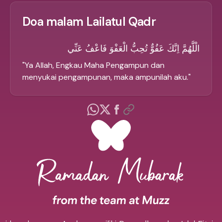
Doa malam Lailatul Qadr
الْلَّهُمَّ اِنَّكَ عَفُوٌّ تُحِبُّ الْعَفْوَ فَاعْفُ عَنِّي
"
Ya Allah, Engkau Maha Pengampun dan
menyukai pengampunan, maka ampunilah aku.
"