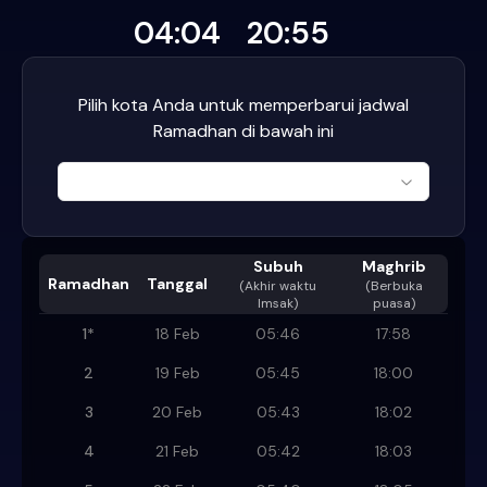
04:04
20:55
Pilih kota Anda untuk memperbarui jadwal
Ramadhan di bawah ini
Subuh
Maghrib
Ramadhan
Tanggal
(
Akhir waktu
(Berbuka
Imsak
)
puasa)
1
*
18 Feb
05:46
17:58
2
19 Feb
05:45
18:00
3
20 Feb
05:43
18:02
4
21 Feb
05:42
18:03