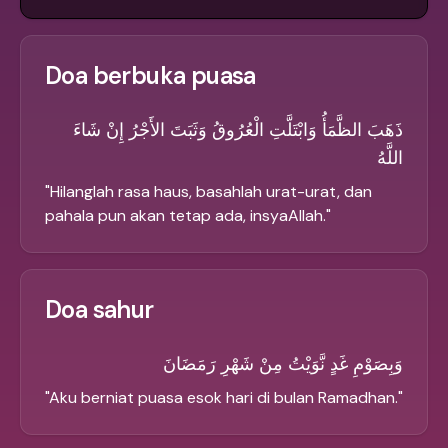
Doa berbuka puasa
ذَهَبَ الظَّمَأُ وَابْتَلَّتِ الْعُرُوقُ وَثَبَتَ الأَجْرُ إِنْ شَاءَ
اللَّهُ
"
Hilanglah rasa haus, basahlah urat-urat, dan
pahala pun akan tetap ada, insyaAllah.
"
Doa sahur
وَبِصَوْمِ غَدٍ نَّوَيْتُ مِنْ شَهْرِ رَمَضَانَ
"
Aku berniat puasa esok hari di bulan Ramadhan.
"