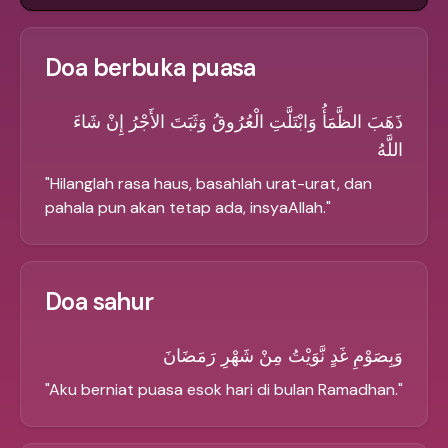
Doa berbuka puasa
ذَهَبَ الظَّمَأُ وَابْتَلَّتِ الْعُرُوقُ وَثَبَتَ الأَجْرُ إِنْ شَاءَ
اللَّهُ
"
Hilanglah rasa haus, basahlah urat-urat, dan
pahala pun akan tetap ada, insyaAllah.
"
Doa sahur
وَبِصَوْمِ غَدٍ نَّوَيْتُ مِنْ شَهْرِ رَمَضَانَ
"
Aku berniat puasa esok hari di bulan Ramadhan.
"