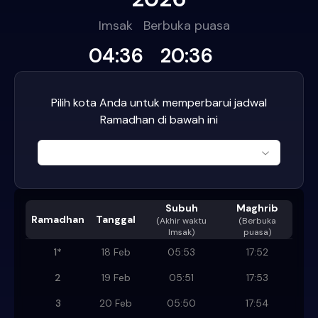
Imsak
Berbuka puasa
04:36
20:36
Pilih kota Anda untuk memperbarui jadwal
Ramadhan di bawah ini
Subuh
Maghrib
Ramadhan
Tanggal
(
Akhir waktu
(Berbuka
Imsak
)
puasa)
1
*
18 Feb
05:53
17:52
2
19 Feb
05:51
17:53
3
20 Feb
05:50
17:54