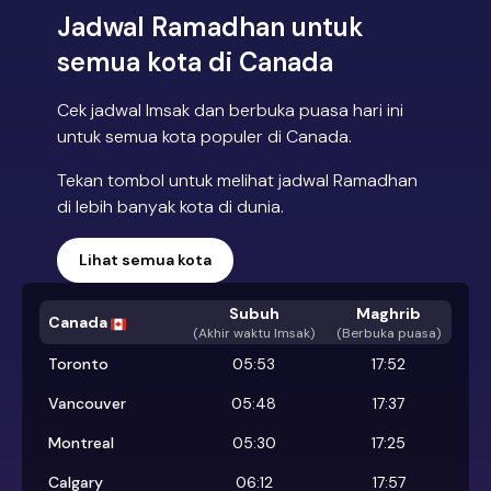
Jadwal Ramadhan untuk
semua kota di Canada
Cek jadwal Imsak dan berbuka puasa hari ini
untuk semua kota populer di Canada.
Tekan tombol untuk melihat jadwal Ramadhan
di lebih banyak kota di dunia.
Lihat semua kota
Subuh
Maghrib
Canada
(
Akhir waktu Imsak
)
(Berbuka puasa)
Toronto
05:53
17:52
Vancouver
05:48
17:37
Montreal
05:30
17:25
Calgary
06:12
17:57