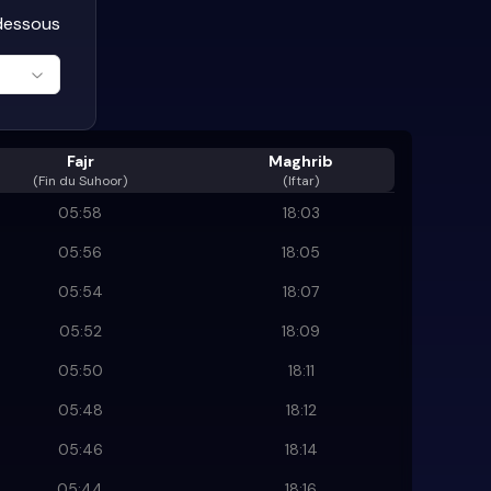
-dessous
Fajr
Maghrib
(
Fin du Suhoor
)
(Iftar)
05:58
18:03
05:56
18:05
05:54
18:07
05:52
18:09
05:50
18:11
05:48
18:12
05:46
18:14
05:44
18:16