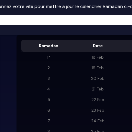
onnez votre ville pour mettre à jour le calendrier Ramadan ci
Ramadan
Date
1
*
18 Feb
2
19 Feb
3
20 Feb
4
21 Feb
5
22 Feb
6
23 Feb
7
24 Feb
8
25 Feb