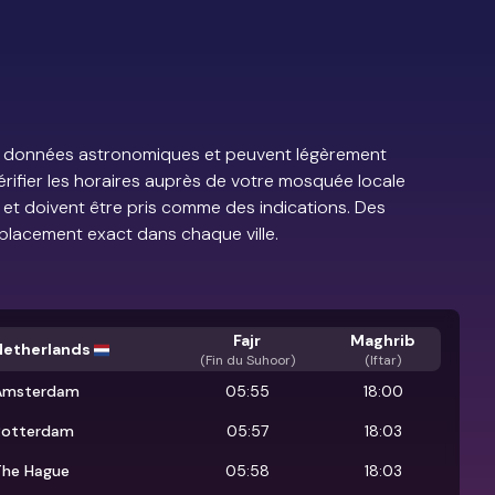
e de données astronomiques et peuvent légèrement
vérifier les horaires auprès de votre mosquée locale
s et doivent être pris comme des indications. Des
placement exact dans chaque ville.
Fajr
Maghrib
Netherlands
(
Fin du Suhoor
)
(Iftar)
Amsterdam
05:55
18:00
Rotterdam
05:57
18:03
The Hague
05:58
18:03