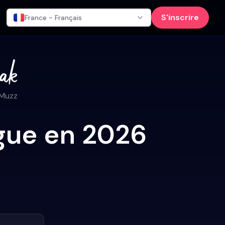
S'inscrire
France - Français
 Muzz
ague en 2026