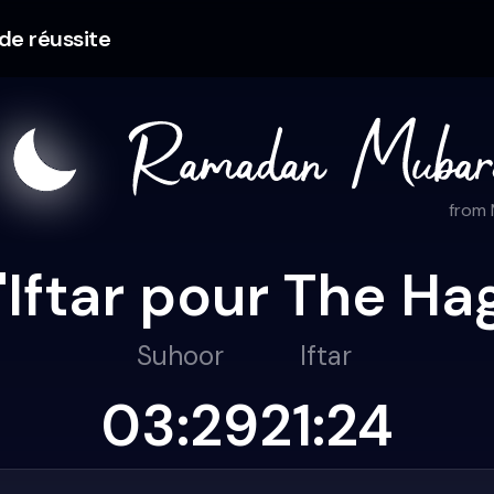
 de réussite
from
l'Iftar pour The H
Suhoor
Iftar
03:29
21:24