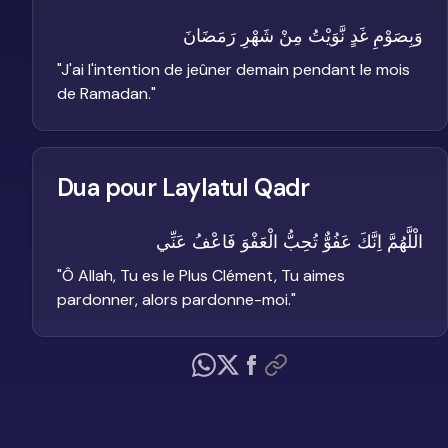
وَبِصَوْمِ غَدٍ نَّوَيْتُ مِنْ شَهْرِ رَمَضَانَ
"
J'ai l'intention de jeûner demain pendant le mois
de Ramadan.
"
Dua pour Laylatul Qadr
الْلَّهُمَّ اِنَّكَ عَفُوٌّ تُحِبُّ الْعَفْوَ فَاعْفُ عَنِّي
"
Ô Allah, Tu es le Plus Clément, Tu aimes
pardonner, alors pardonne-moi.
"