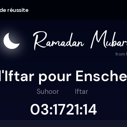
 de réussite
from
l'Iftar pour Ensc
Suhoor
Iftar
03:17
21:14