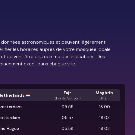
e de données astronomiques et peuvent légèrement
vérifier les horaires auprès de votre mosquée locale
s et doivent être pris comme des indications. Des
placement exact dans chaque ville.
Fajr
Maghrib
Netherlands
(
Fin du Suhoor
)
(Iftar)
Amsterdam
05:55
18:00
Rotterdam
05:57
18:03
The Hague
05:58
18:03