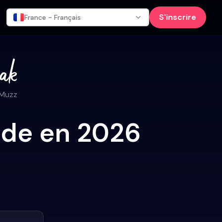
S'inscrire
France - Français
 Muzz
hede en 2026