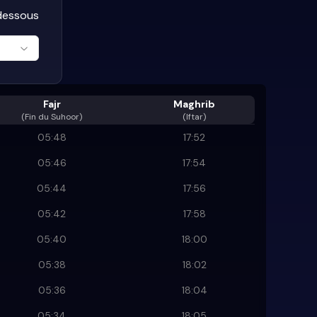
-dessous
Fajr
Maghrib
(
Fin du Suhoor
)
(Iftar)
05:48
17:52
05:46
17:54
05:44
17:56
05:42
17:58
05:40
18:00
05:38
18:02
05:36
18:04
05:34
18:05