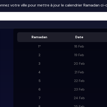
onnez votre ville pour mettre à jour le calendrier Ramadan ci
Ramadan
Date
1
*
18 Feb
2
19 Feb
3
20 Feb
4
21 Feb
5
22 Feb
6
23 Feb
7
24 Feb
8
25 Feb