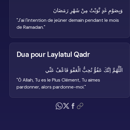
وَبِصَوْمِ غَدٍ نَّوَيْتُ مِنْ شَهْرِ رَمَضَانَ
"
J'ai l'intention de jeûner demain pendant le mois
de Ramadan.
"
Dua pour Laylatul Qadr
الْلَّهُمَّ اِنَّكَ عَفُوٌّ تُحِبُّ الْعَفْوَ فَاعْفُ عَنِّي
"
Ô Allah, Tu es le Plus Clément, Tu aimes
pardonner, alors pardonne-moi.
"