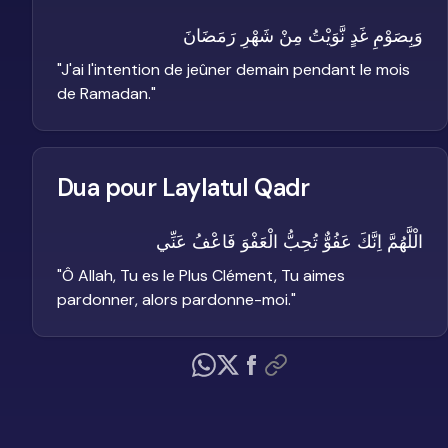
وَبِصَوْمِ غَدٍ نَّوَيْتُ مِنْ شَهْرِ رَمَضَانَ
"
J'ai l'intention de jeûner demain pendant le mois
de Ramadan.
"
Dua pour Laylatul Qadr
الْلَّهُمَّ اِنَّكَ عَفُوٌّ تُحِبُّ الْعَفْوَ فَاعْفُ عَنِّي
"
Ô Allah, Tu es le Plus Clément, Tu aimes
pardonner, alors pardonne-moi.
"