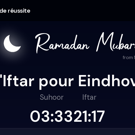
 de réussite
from
l'Iftar pour Eindh
Suhoor
Iftar
03:33
21:17