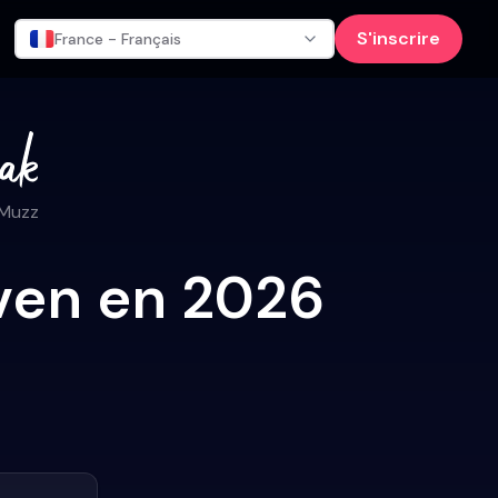
S'inscrire
France - Français
 Muzz
oven en 2026