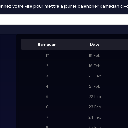
onnez votre ville pour mettre à jour le calendrier Ramadan ci
Ramadan
Date
1
*
18 Feb
2
19 Feb
3
20 Feb
4
21 Feb
5
22 Feb
6
23 Feb
7
24 Feb
8
25 Feb