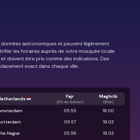
e de données astronomiques et peuvent légèrement
vérifier les horaires auprès de votre mosquée locale
s et doivent être pris comme des indications. Des
placement exact dans chaque ville.
Fajr
Maghrib
Netherlands
(
Fin du Suhoor
)
(Iftar)
Amsterdam
05:55
18:00
Rotterdam
05:57
18:03
The Hague
05:58
18:03