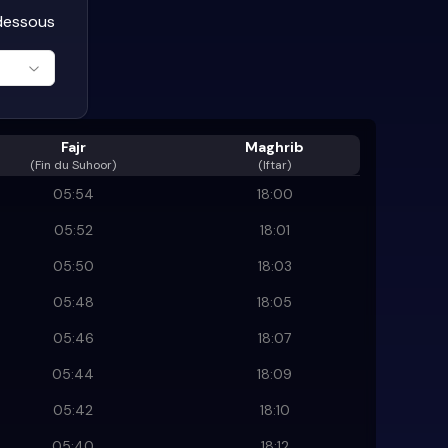
-dessous
Fajr
Maghrib
(
Fin du Suhoor
)
(Iftar)
05:54
18:00
05:52
18:01
05:50
18:03
05:48
18:05
05:46
18:07
05:44
18:09
05:42
18:10
05:40
18:12