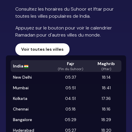
Consultez les horaires du Suhoor et Iftar pour
toutes les villes populaires de India.
Appuyez sur le bouton pour voir le calendrier
Ramadan pour d'autres villes du monde.
Voir toutes les villes
Fajr
Maghrib
India
(
Fin du Suhoor
)
(Iftar)
New Delhi
05:37
18:14
Mumbai
05:51
18:41
Kolkata
04:51
17:36
Chennai
05:18
18:16
Bangalore
05:29
18:29
Hyderabad
05:27
18:20