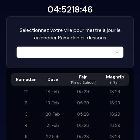
04:52
18:46
Sélectionnez votre ville pour mettre à jour le
calendrier Ramadan ci-dessous
Fajr
Maghrib
Ramadan
Date
(
Fin du Suhoor
)
(Iftar)
1
*
18 Feb
05:29
18:29
2
19 Feb
05:29
18:29
3
20 Feb
05:28
18:29
4
21 Feb
05:28
18:29
5
22 Feb
05:28
18:29