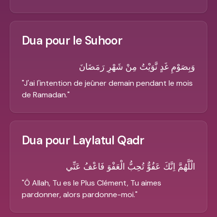
Dua pour le Suhoor
وَبِصَوْمِ غَدٍ نَّوَيْتُ مِنْ شَهْرِ رَمَضَانَ
"
J'ai l'intention de jeûner demain pendant le mois
de Ramadan.
"
Dua pour Laylatul Qadr
الْلَّهُمَّ اِنَّكَ عَفُوٌّ تُحِبُّ الْعَفْوَ فَاعْفُ عَنِّي
"
Ô Allah, Tu es le Plus Clément, Tu aimes
pardonner, alors pardonne-moi.
"