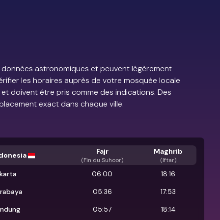
e de données astronomiques et peuvent légèrement
vérifier les horaires auprès de votre mosquée locale
s et doivent être pris comme des indications. Des
placement exact dans chaque ville.
Fajr
Maghrib
donesia
(
Fin du Suhoor
)
(Iftar)
karta
06:00
18:16
rabaya
05:36
17:53
ndung
05:57
18:14