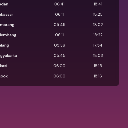
edan
06:41
18:41
kassar
06:11
18:25
emarang
05:45
18:02
lembang
06:11
18:22
lang
05:36
17:54
gyakarta
05:45
18:03
kasi
06:00
18:15
epok
06:00
18:16