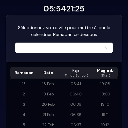
05:54
21:25
Sélectionnez votre ville pour mettre à jour le
calendrier Ramadan ci-dessous
Fajr
Maghrib
Ramadan
Date
(
Fin du Suhoor
)
(Iftar)
1
*
18 Feb
06:41
19:08
2
19 Feb
06:40
19:09
3
20 Feb
06:39
19:10
4
21 Feb
06:38
19:11
5
22 Feb
06:37
19:12