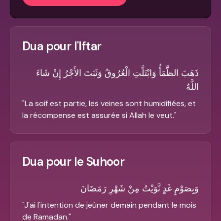
Dua pour l'Iftar
ذَهَبَ الظَّمَأُ وَابْتَلَّتِ الْعُرُوقُ وَثَبَتَ الأَجْرُ إِنْ شَاءَ
اللَّهُ
"
La soif est partie, les veines sont humidifiées, et
la récompense est assurée si Allah le veut.
"
Dua pour le Suhoor
وَبِصَوْمِ غَدٍ نَّوَيْتُ مِنْ شَهْرِ رَمَضَانَ
"
J'ai l'intention de jeûner demain pendant le mois
de Ramadan.
"