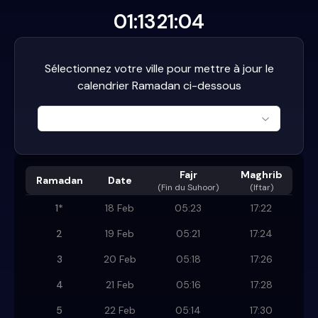
01:13
21:04
Sélectionnez votre ville pour mettre à jour le
calendrier Ramadan ci-dessous
Fajr
Maghrib
Ramadan
Date
(
Fin du Suhoor
)
(Iftar)
1
*
18 Feb
05:23
17:22
2
19 Feb
05:21
17:24
3
20 Feb
05:18
17:26
4
21 Feb
05:16
17:28
5
22 Feb
05:14
17:30