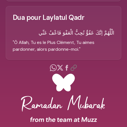
Dua pour Laylatul Qadr
الْلَّهُمَّ اِنَّكَ عَفُوٌّ تُحِبُّ الْعَفْوَ فَاعْفُ عَنِّي
"
Ô Allah, Tu es le Plus Clément, Tu aimes
pardonner, alors pardonne-moi.
"