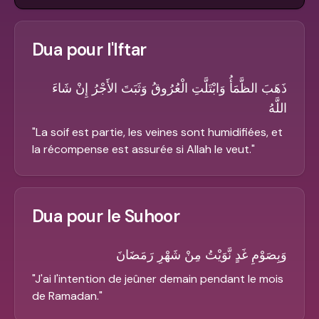
Dua pour l'Iftar
ذَهَبَ الظَّمَأُ وَابْتَلَّتِ الْعُرُوقُ وَثَبَتَ الأَجْرُ إِنْ شَاءَ
اللَّهُ
"
La soif est partie, les veines sont humidifiées, et
la récompense est assurée si Allah le veut.
"
Dua pour le Suhoor
وَبِصَوْمِ غَدٍ نَّوَيْتُ مِنْ شَهْرِ رَمَضَانَ
"
J'ai l'intention de jeûner demain pendant le mois
de Ramadan.
"