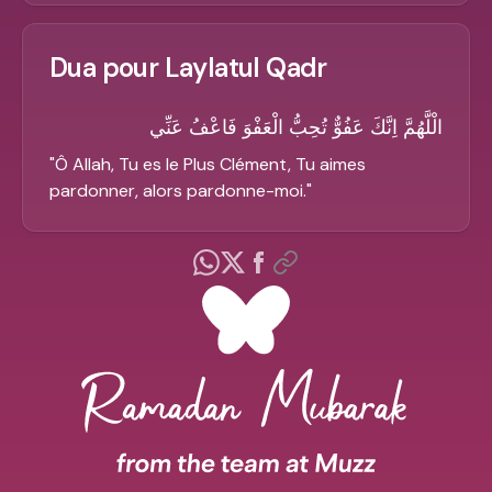
Dua pour Laylatul Qadr
الْلَّهُمَّ اِنَّكَ عَفُوٌّ تُحِبُّ الْعَفْوَ فَاعْفُ عَنِّي
"
Ô Allah, Tu es le Plus Clément, Tu aimes
pardonner, alors pardonne-moi.
"