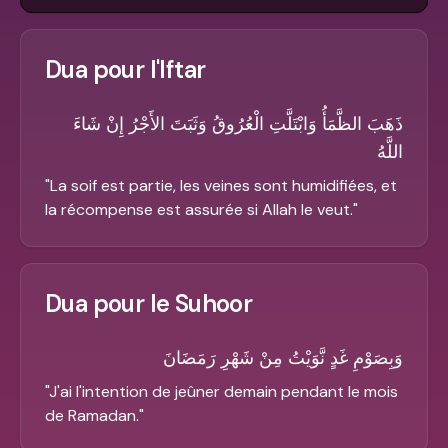
Dua pour l'Iftar
ذَهَبَ الظَّمَأُ وَابْتَلَّتِ الْعُرُوقُ وَثَبَتَ الأَجْرُ إِنْ شَاءَ
اللَّهُ
"
La soif est partie, les veines sont humidifiées, et
la récompense est assurée si Allah le veut.
"
Dua pour le Suhoor
وَبِصَوْمِ غَدٍ نَّوَيْتُ مِنْ شَهْرِ رَمَضَانَ
"
J'ai l'intention de jeûner demain pendant le mois
de Ramadan.
"