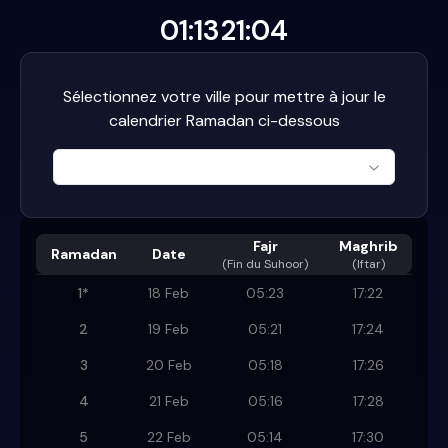
01:13
21:04
Sélectionnez votre ville pour mettre à jour le
calendrier Ramadan ci-dessous
Fajr
Maghrib
Ramadan
Date
(
Fin du Suhoor
)
(Iftar)
1
*
18 Feb
05:23
17:22
2
19 Feb
05:21
17:24
3
20 Feb
05:18
17:26
4
21 Feb
05:16
17:28
5
22 Feb
05:14
17:30