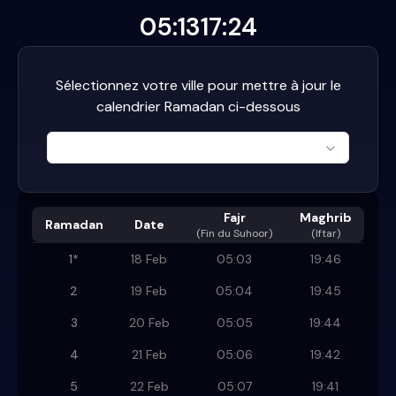
05:13
17:24
Sélectionnez votre ville pour mettre à jour le
calendrier Ramadan ci-dessous
Fajr
Maghrib
Ramadan
Date
(
Fin du Suhoor
)
(Iftar)
1
*
18 Feb
05:03
19:46
2
19 Feb
05:04
19:45
3
20 Feb
05:05
19:44
4
21 Feb
05:06
19:42
5
22 Feb
05:07
19:41