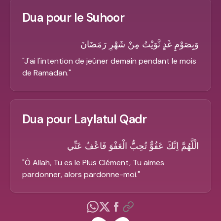
Dua pour le Suhoor
وَبِصَوْمِ غَدٍ نَّوَيْتُ مِنْ شَهْرِ رَمَضَانَ
"
J'ai l'intention de jeûner demain pendant le mois
de Ramadan.
"
Dua pour Laylatul Qadr
الْلَّهُمَّ اِنَّكَ عَفُوٌّ تُحِبُّ الْعَفْوَ فَاعْفُ عَنِّي
"
Ô Allah, Tu es le Plus Clément, Tu aimes
pardonner, alors pardonne-moi.
"