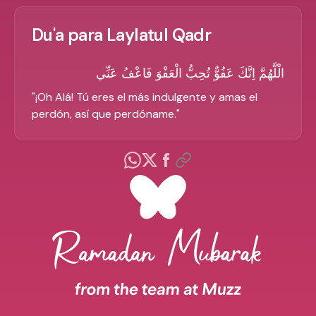
Du'a para Laylatul Qadr
الْلَّهُمَّ اِنَّكَ عَفُوٌّ تُحِبُّ الْعَفْوَ فَاعْفُ عَنِّي
"
¡Oh Alá! Tú eres el más indulgente y amas el
perdón, así que perdóname.
"