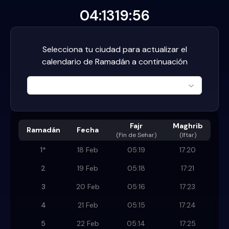
04:13
19:56
Selecciona tu ciudad para actualizar el
calendario de Ramadán a continuación
Fajr
Maghrib
Ramadán
Fecha
(
Fin de Sehar
)
(Iftar)
1
*
18 Feb
05:19
17:20
2
19 Feb
05:18
17:21
3
20 Feb
05:16
17:23
4
21 Feb
05:15
17:24
5
22 Feb
05:14
17:25