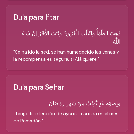
Du'a para Iftar
ذَهَبَ الظَّمَأُ وَابْتَلَّتِ الْعُرُوقُ وَثَبَتَ الأَجْرُ إِنْ شَاءَ
اللَّهُ
"
Se ha ido la sed, se han humedecido las venas y
la recompensa es segura, si Alá quiere.
"
Du'a para Sehar
وَبِصَوْمِ غَدٍ نَّوَيْتُ مِنْ شَهْرِ رَمَضَانَ
"
Tengo la intención de ayunar mañana en el mes
de Ramadán.
"