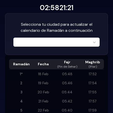
02:58
21:21
Selecciona tu ciudad para actualizar el
calendario de Ramadán a continuación
Fajr
Maghrib
Ramadán
Fecha
(
Fin de Sehar
)
(Iftar)
1
*
18 Feb
05:48
17:52
2
19 Feb
05:46
17:54
3
20 Feb
05:44
17:55
4
21 Feb
05:42
17:57
5
22 Feb
05:40
17:59