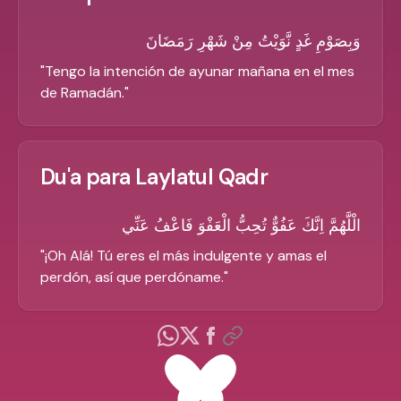
وَبِصَوْمِ غَدٍ نَّوَيْتُ مِنْ شَهْرِ رَمَضَانَ
"
Tengo la intención de ayunar mañana en el mes
de Ramadán.
"
Du'a para Laylatul Qadr
الْلَّهُمَّ اِنَّكَ عَفُوٌّ تُحِبُّ الْعَفْوَ فَاعْفُ عَنِّي
"
¡Oh Alá! Tú eres el más indulgente y amas el
perdón, así que perdóname.
"