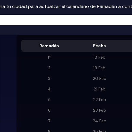
na tu ciudad para actualizar el calendario de Ramadán a con
Ramadán
Fecha
1
*
18 Feb
2
19 Feb
3
20 Feb
4
21 Feb
5
22 Feb
6
23 Feb
7
24 Feb
8
25 Feb