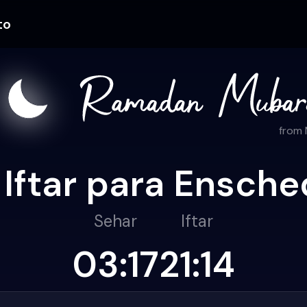
to
from
 Iftar para Ensch
Sehar
Iftar
03:17
21:14