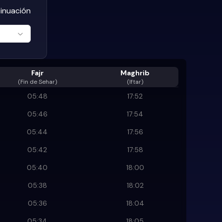
tinuación
Fajr
Maghrib
(
Fin de Sehar
)
(Iftar)
05:48
17:52
05:46
17:54
05:44
17:56
05:42
17:58
05:40
18:00
05:38
18:02
05:36
18:04
05:34
18:05