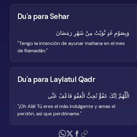
Du'a para Sehar
وَبِصَوْمِ غَدٍ نَّوَيْتُ مِنْ شَهْرِ رَمَضَانَ
"
Tengo la intención de ayunar mañana en el mes
de Ramadán.
"
Du'a para Laylatul Qadr
الْلَّهُمَّ اِنَّكَ عَفُوٌّ تُحِبُّ الْعَفْوَ فَاعْفُ عَنِّي
"
¡Oh Alá! Tú eres el más indulgente y amas el
perdón, así que perdóname.
"