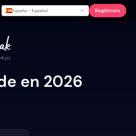
Regístrate
España - Español
 Muzz
ede en 2026