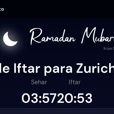
to
from
e Iftar para Zuri
Sehar
Iftar
03:57
20:53