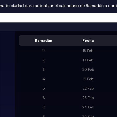
na tu ciudad para actualizar el calendario de Ramadán a con
Ramadán
Fecha
1
*
18 Feb
2
19 Feb
3
20 Feb
4
21 Feb
5
22 Feb
6
23 Feb
7
24 Feb
8
25 Feb