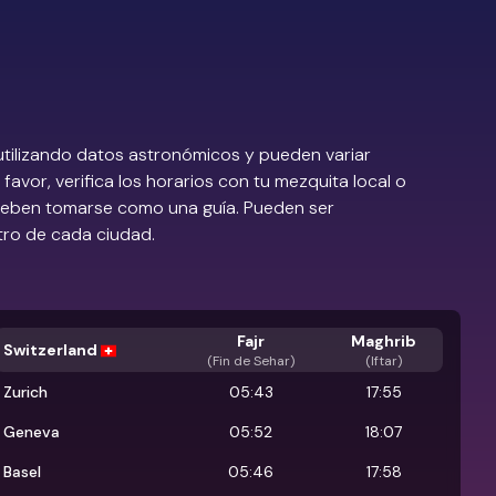
utilizando datos astronómicos y pueden variar
favor, verifica los horarios con tu mezquita local o
 deben tomarse como una guía. Pueden ser
tro de cada ciudad.
Fajr
Maghrib
Switzerland
(
Fin de Sehar
)
(Iftar)
Zurich
05:43
17:55
Geneva
05:52
18:07
Basel
05:46
17:58