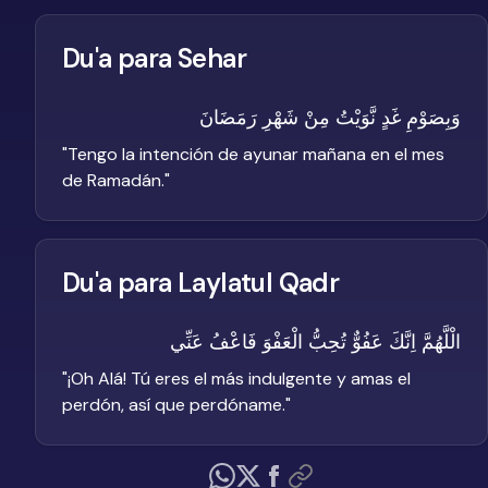
Du'a para Sehar
وَبِصَوْمِ غَدٍ نَّوَيْتُ مِنْ شَهْرِ رَمَضَانَ
"
Tengo la intención de ayunar mañana en el mes
de Ramadán.
"
Du'a para Laylatul Qadr
الْلَّهُمَّ اِنَّكَ عَفُوٌّ تُحِبُّ الْعَفْوَ فَاعْفُ عَنِّي
"
¡Oh Alá! Tú eres el más indulgente y amas el
perdón, así que perdóname.
"