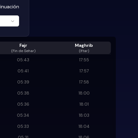
tinuación
Fajr
Maghrib
(
Fin de Sehar
)
(Iftar)
05:43
17:55
05:41
17:57
05:39
17:58
05:38
18:00
05:36
18:01
05:34
18:03
05:33
18:04
05:31
18:06