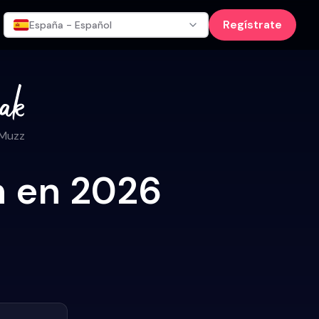
Regístrate
España - Español
 Muzz
ch en 2026