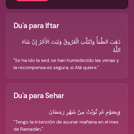
Du'a para Iftar
ذَهَبَ الظَّمَأُ وَابْتَلَّتِ الْعُرُوقُ وَثَبَتَ الأَجْرُ إِنْ شَاءَ
اللَّهُ
"
Se ha ido la sed, se han humedecido las venas y
la recompensa es segura, si Alá quiere.
"
Du'a para Sehar
وَبِصَوْمِ غَدٍ نَّوَيْتُ مِنْ شَهْرِ رَمَضَانَ
"
Tengo la intención de ayunar mañana en el mes
de Ramadán.
"