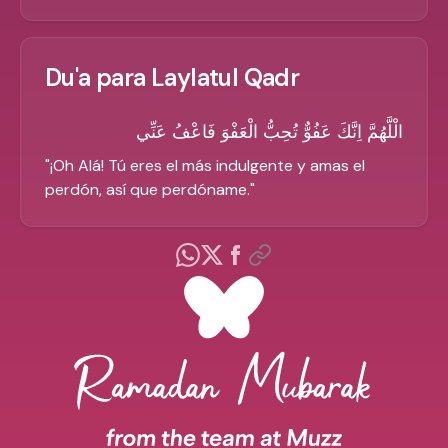
Du'a para Laylatul Qadr
الْلَّهُمَّ اِنَّكَ عَفُوٌّ تُحِبُّ الْعَفْوَ فَاعْفُ عَنِّي
"
¡Oh Alá! Tú eres el más indulgente y amas el
perdón, así que perdóname.
"