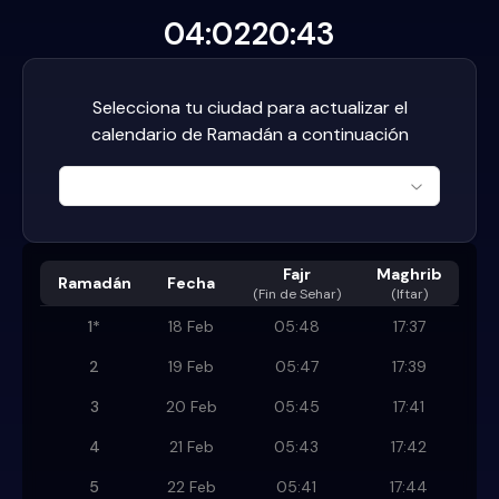
04:02
20:43
Selecciona tu ciudad para actualizar el
calendario de Ramadán a continuación
Fajr
Maghrib
Ramadán
Fecha
(
Fin de Sehar
)
(Iftar)
1
*
18 Feb
05:48
17:37
2
19 Feb
05:47
17:39
3
20 Feb
05:45
17:41
4
21 Feb
05:43
17:42
5
22 Feb
05:41
17:44