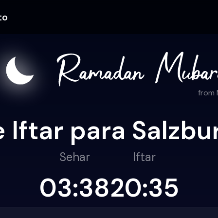
to
from
 Iftar para Salzb
Sehar
Iftar
03:38
20:35