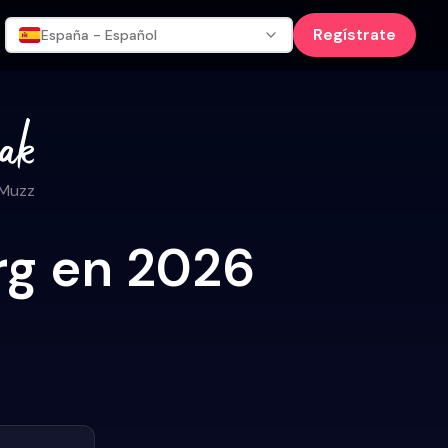
Regístrate
España - Español
 Muzz
urg en 2026