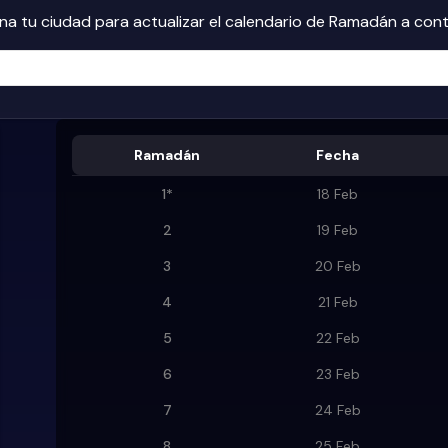
na tu ciudad para actualizar el calendario de Ramadán a con
Ramadán
Fecha
1
*
18 Feb
2
19 Feb
3
20 Feb
4
21 Feb
5
22 Feb
6
23 Feb
7
24 Feb
8
25 Feb