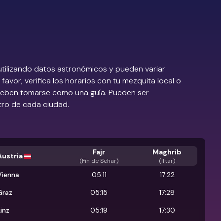
utilizando datos astronómicos y pueden variar
favor, verifica los horarios con tu mezquita local o
 deben tomarse como una guía. Pueden ser
tro de cada ciudad.
Fajr
Maghrib
Austria
(
Fin de Sehar
)
(Iftar)
Vienna
05:11
17:22
Graz
05:15
17:28
inz
05:19
17:30