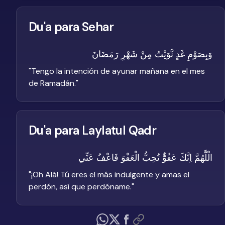
Du'a para Sehar
وَبِصَوْمِ غَدٍ نَّوَيْتُ مِنْ شَهْرِ رَمَضَانَ
"
Tengo la intención de ayunar mañana en el mes
de Ramadán.
"
Du'a para Laylatul Qadr
الْلَّهُمَّ اِنَّكَ عَفُوٌّ تُحِبُّ الْعَفْوَ فَاعْفُ عَنِّي
"
¡Oh Alá! Tú eres el más indulgente y amas el
perdón, así que perdóname.
"