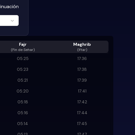
tinuación
Fajr
Maghrib
(
Fin de Sehar
)
(Iftar)
05:25
17:36
05:23
17:38
05:21
17:39
05:20
17:41
05:18
17:42
05:16
17:44
05:14
17:45
05:13
17:47