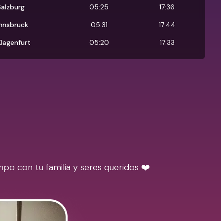
Salzburg
05:25
17:36
Innsbruck
05:31
17:44
Klagenfurt
05:20
17:33
po con tu familia y seres queridos ❤️