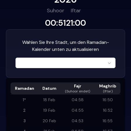
Suhoor
Iftar
00:51
21:00
Wählen Sie Ihre Stadt, um den Ramadan-
Kalender unten zu aktualisieren
Fajr
Maghrib
Ramadan
Datum
(
Suhoor endet
)
(Iftar)
1
*
18 Feb
04:58
16:50
2
19 Feb
04:55
16:52
3
20 Feb
04:53
16:55