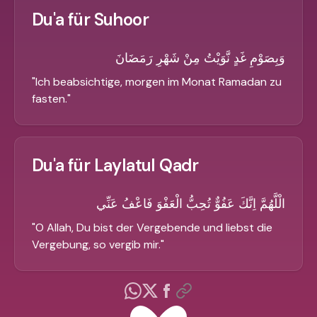
Du'a für Suhoor
وَبِصَوْمِ غَدٍ نَّوَيْتُ مِنْ شَهْرِ رَمَضَانَ
"
Ich beabsichtige, morgen im Monat Ramadan zu
fasten.
"
Du'a für Laylatul Qadr
الْلَّهُمَّ اِنَّكَ عَفُوٌّ تُحِبُّ الْعَفْوَ فَاعْفُ عَنِّي
"
O Allah, Du bist der Vergebende und liebst die
Vergebung, so vergib mir.
"