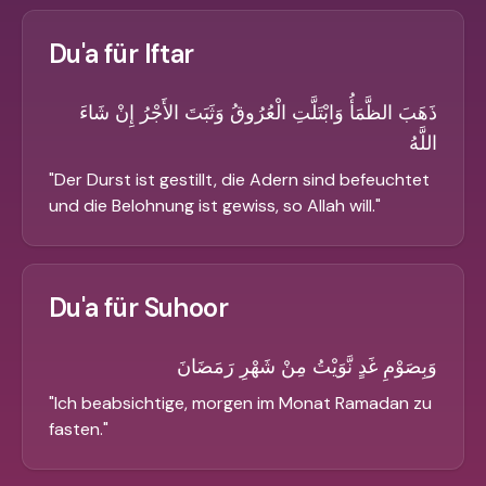
Du'a für Iftar
ذَهَبَ الظَّمَأُ وَابْتَلَّتِ الْعُرُوقُ وَثَبَتَ الأَجْرُ إِنْ شَاءَ
اللَّهُ
"
Der Durst ist gestillt, die Adern sind befeuchtet
und die Belohnung ist gewiss, so Allah will.
"
Du'a für Suhoor
وَبِصَوْمِ غَدٍ نَّوَيْتُ مِنْ شَهْرِ رَمَضَانَ
"
Ich beabsichtige, morgen im Monat Ramadan zu
fasten.
"