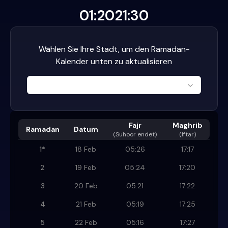
01:20
21:30
Wählen Sie Ihre Stadt, um den Ramadan-
Kalender unten zu aktualisieren
Fajr
Maghrib
Ramadan
Datum
(
Suhoor endet
)
(Iftar)
1
*
18 Feb
05:26
17:17
2
19 Feb
05:24
17:20
3
20 Feb
05:21
17:22
4
21 Feb
05:19
17:25
5
22 Feb
05:16
17:27