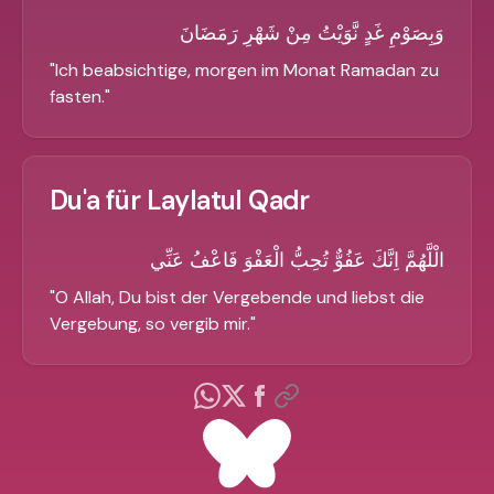
وَبِصَوْمِ غَدٍ نَّوَيْتُ مِنْ شَهْرِ رَمَضَانَ
"
Ich beabsichtige, morgen im Monat Ramadan zu
fasten.
"
Du'a für Laylatul Qadr
الْلَّهُمَّ اِنَّكَ عَفُوٌّ تُحِبُّ الْعَفْوَ فَاعْفُ عَنِّي
"
O Allah, Du bist der Vergebende und liebst die
Vergebung, so vergib mir.
"