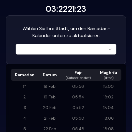
03:22
21:23
Wählen Sie Ihre Stadt, um den Ramadan-
Kalender unten zu aktualisieren
Fajr
Maghrib
Ramadan
Datum
(
Suhoor endet
)
(Iftar)
1
*
18 Feb
05:56
18:00
2
19 Feb
05:54
18:02
3
20 Feb
05:52
18:04
4
21 Feb
05:50
18:06
5
22 Feb
05:48
18:08