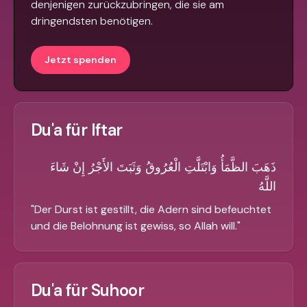
denjenigen zurückzubringen, die sie am
dringendsten benötigen.
Jetzt spenden
Du'a für Iftar
ذَهَبَ الظَّمَأُ وَابْتَلَّتِ الْعُرُوقُ وَثَبَتَ الأَجْرُ إِنْ شَاءَ
اللَّهُ
"
Der Durst ist gestillt, die Adern sind befeuchtet
und die Belohnung ist gewiss, so Allah will.
"
Du'a für Suhoor