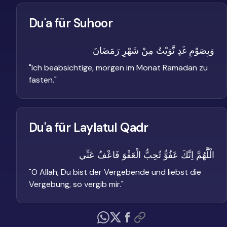
Du'a für Suhoor
وَبِصَوْمِ غَدٍ نَّوَيْتُ مِنْ شَهْرِ رَمَضَانَ
"
Ich beabsichtige, morgen im Monat Ramadan zu
fasten.
"
Du'a für Laylatul Qadr
الْلَّهُمَّ اِنَّكَ عَفُوٌّ تُحِبُّ الْعَفْوَ فَاعْفُ عَنِّي
"
O Allah, Du bist der Vergebende und liebst die
Vergebung, so vergib mir.
"