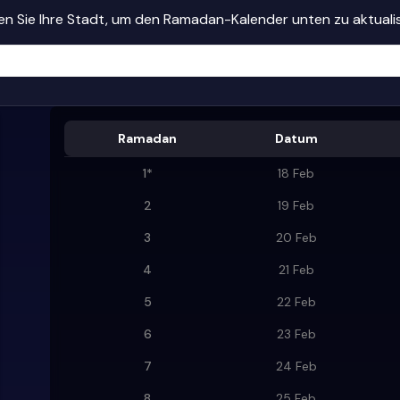
n Sie Ihre Stadt, um den Ramadan-Kalender unten zu aktuali
Ramadan
Datum
1
*
18 Feb
2
19 Feb
3
20 Feb
4
21 Feb
5
22 Feb
6
23 Feb
7
24 Feb
8
25 Feb