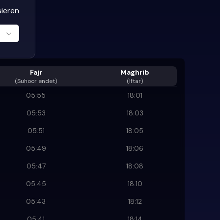
sieren
Fajr
Maghrib
(
Suhoor endet
)
(Iftar)
05:55
18:01
05:53
18:03
05:51
18:05
05:49
18:06
05:47
18:08
05:45
18:10
05:43
18:12
05:41
18:14